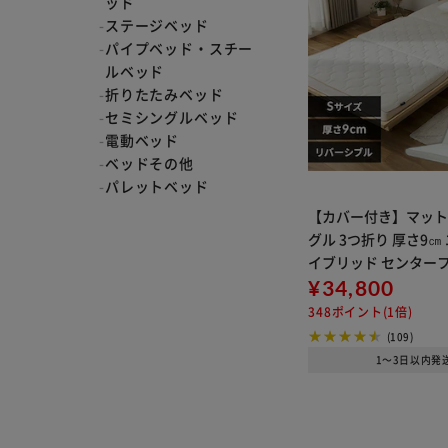
ッド
ステージベッド
パイプベッド・スチー
ルベッド
折りたたみベッド
セミシングルベッド
電動ベッド
ベッドその他
パレットベッド
【カバー付き】マット
グル 3つ折り 厚さ9㎝
イブリッド センターフ
T80-S
¥34,800
348ポイント(1倍)
(109)
1～3日以内発