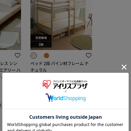
レス シン
ベッド 2段 パイン材フレーム ナ
 エアリー ハ
チュラル
ィット HB
¥29,800
298ポイント(1倍)
※ご確認ください
(1)
送
1～3日以内発送
カートに入れる
購入手続きへ