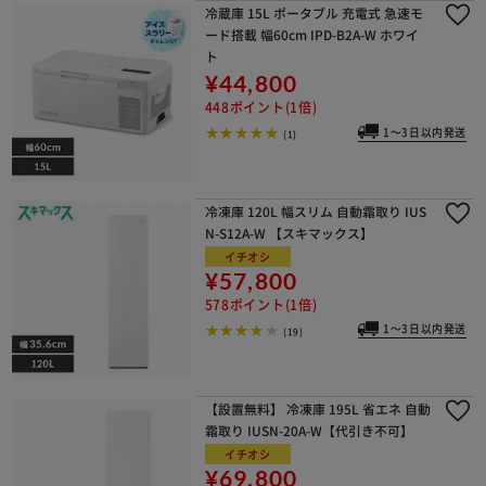
冷蔵庫 15L ポータブル 充電式 急速モ
ード搭載 幅60cm IPD-B2A-W ホワイ
ト
¥44,800
448ポイント(1倍)
1～3日以内発送
(1)
冷凍庫 120L 幅スリム 自動霜取り IUS
N-S12A-W 【スキマックス】
イチオシ
¥57,800
578ポイント(1倍)
1～3日以内発送
(19)
【設置無料】 冷凍庫 195L 省エネ 自動
霜取り IUSN-20A-W【代引き不可】
イチオシ
¥69,800