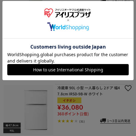
1～3日以内発送
(47)
【設置無料】 冷凍庫 175L IUSD-18A-
W【代引き不可】
イチオシ
¥54,800
548ポイント(1倍)
設置希望日指定可能
(23)
冷蔵庫 90L 小型 一人暮らし 2ドア 幅4
7.8cm IRSD-9B-W ホワイト
イチオシ
¥36,080
360ポイント(1倍)
1～3日以内発送
(31)