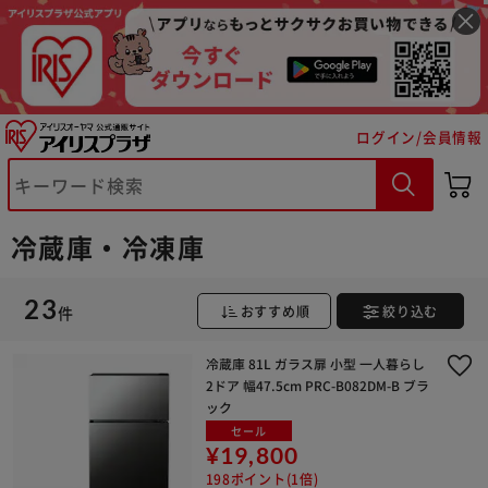
ログイン/会員情報
冷蔵庫・冷凍庫
23
件
おすすめ順
絞り込む
※ご確認ください
冷蔵庫 81L ガラス扉 小型 一人暮らし
2ドア 幅47.5cm PRC-B082DM-B ブラ
カートに入れる
購入手続きへ
ック
セール
¥19,800
198ポイント(1倍)