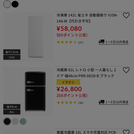
冷凍庫 142L 省エネ 自動霜取り IUSN-
14A-W【代引き不可】
¥58,080
580ポイント(1倍)
1～3日以内発送
(27)
冷蔵庫 81L レトロ 小型 一人暮らし 2
ドア 幅48cm PRR-082D-B ブラック
イチオシ
¥26,800
268ポイント(1倍)
1～3日以内発送
(30)
車載冷蔵庫 15L スマホ充電対応 PCR-