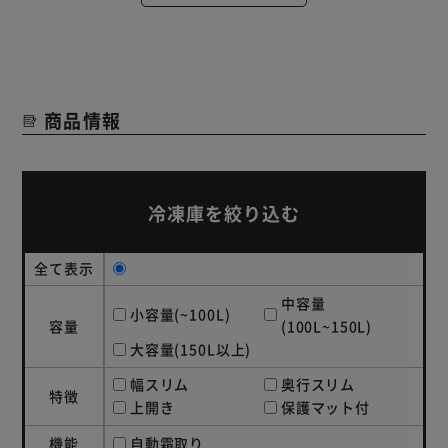
商品情報
冷凍庫を絞り込む
全て表示
中容量
小容量(~100L)
容量
(100L~150L)
大容量(150L以上)
幅スリム
奥行スリム
特徴
上開き
保護マット付
機能
自動霜取り