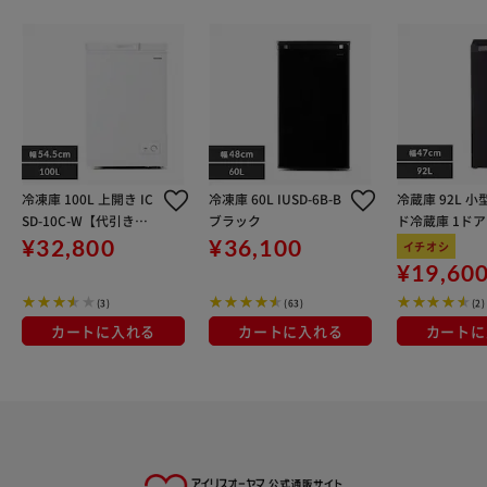
冷凍庫 100L 上開き IC
冷凍庫 60L IUSD-6B-B
冷蔵庫 92L 小
SD-10C-W【代引き不
ブラック
ド冷蔵庫 1ドア 
可】
m PRC-B091D
¥32,800
¥36,100
イチオシ
ック
¥19,60
(3)
(63)
(2)
カートに入れる
カートに入れる
カートに