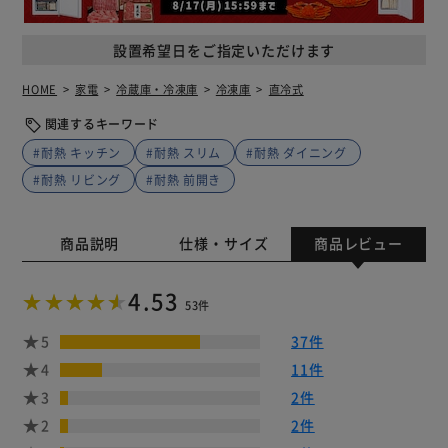
設置希望日をご指定いただけます
HOME
家電
冷蔵庫・冷凍庫
冷凍庫
直冷式
関連するキーワード
#耐熱 キッチン
#耐熱 スリム
#耐熱 ダイニング
#耐熱 リビング
#耐熱 前開き
商品説明
仕様・サイズ
商品レビュー
4.53
53件
5
37件
4
11件
3
2件
2
2件