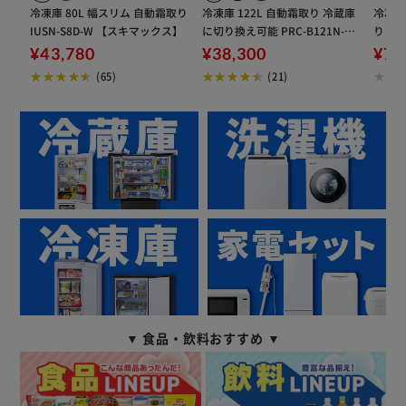
冷凍庫 80L 幅スリム 自動霜取り
冷凍庫 122L 自動霜取り 冷蔵庫
冷凍庫
IUSN-S8D-W 【スキマックス】
に切り換え可能 PRC-B121N-W
り KU
ホワイト
ス】
¥43,780
¥38,300
¥78
(65)
(21)
▼ 食品・飲料おすすめ ▼