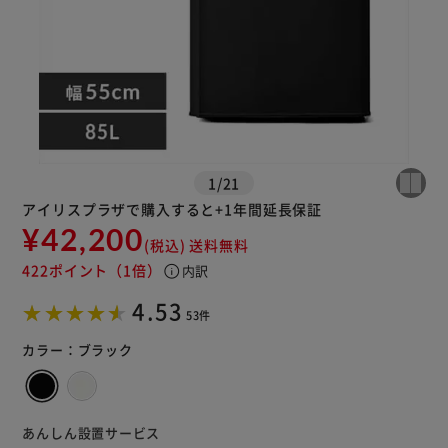
1
/
21
アイリスプラザで購入すると+1年間延長保証
¥42,200
(税込)
送料無料
※ご確認ください
422ポイント
（1倍）
info
内訳
4.53
カートに入れる
購入手続きへ
53件
カラー：
ブラック
あんしん設置サービス