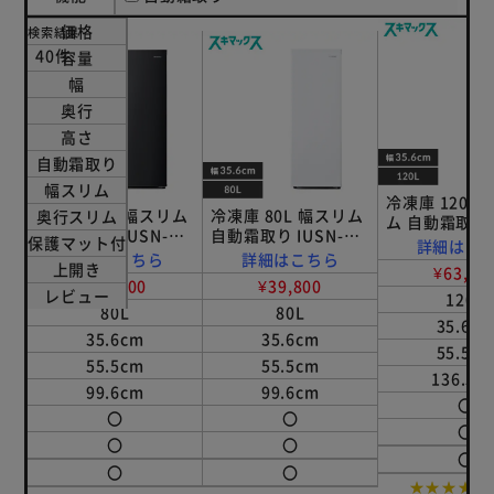
価格
検索結果
40件
容量
幅
奥行
高さ
自動霜取り
幅スリム
冷凍庫 120L
冷凍庫 80L 幅スリム
冷凍庫 80L 幅スリム
奥行スリム
ム 自動霜取り I
自動霜取り IUSN-
自動霜取り IUSN-
S12A-W 【
保護マット付
詳細はこ
8B-HA 【スキマック
8A-W 【スキマック
詳細はこちら
詳細はこちら
クス】
上開き
¥63,60
ス】
ス】
¥39,800
¥39,800
レビュー
120L
80L
80L
35.6c
35.6cm
35.6cm
55.5c
55.5cm
55.5cm
136.5c
99.6cm
99.6cm
〇
〇
〇
〇
〇
〇
〇
〇
〇
★★★★★