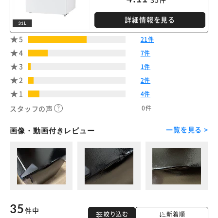
詳細情報を見る
※ご確認ください
5
21件
4
7件
カートに入れる
購入手続きへ
3
1件
2
2件
1
4件
0件
スタッフの声
一覧を見る >
画像・動画付きレビュー
35
件中
絞り込む
新着順