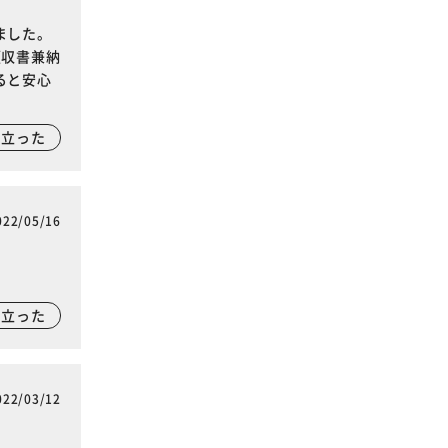
ました。
領収書兼納
ると安心
に立った
022/05/16
に立った
022/03/12