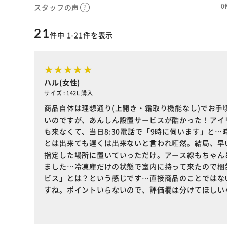
0
スタッフの声
21
件中 1-21件を表示
ハル(女性)
サイズ : 142L 購入
商品自体は理想通り(上開き・霜取り機能なし)でお
いのですが、あんしん設置サービスが酷かった！アイ
も来なくて、当日8:30電話で「9時に伺います」と
とは出来ても遅くは出来ないと言われ唖然。結局、早
指定した場所に置いていっただけ。アース線もちゃん
ました…冷凍庫だけの状態で室内に持って来たので梱
ビス」とは？という感じです…直接商品のことではな
すね。ポイントいらないので、評価欄は分けてほしい