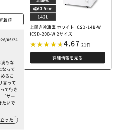
新着順
上開き冷凍庫 ホワイト ICSD-14B-W
ICSD-20B-W 2サイズ
026/06/24
4.67
21件
詳細情報を見る
不満もな
になって
早めるこ
リ言って
帰って行き
」「サー
きたいで
に立った