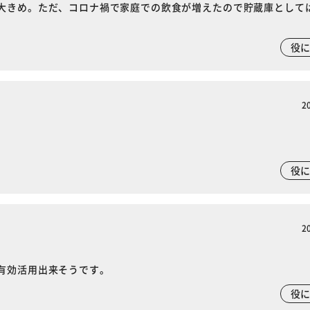
大きめ。ただ、コロナ禍で家庭での飲食が増えたので貯蔵庫として
役
2
役
2
有効活用出来そうです。
役