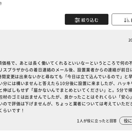
件
絞り込む
2
手頃価格で、あとは長く働いてくれるといいなーというところで何の
リスプラザからの着日連絡のメール後、設置業者からの連絡が前日
…時間変更は出来ないかと尋ねても「今日は立て込んでいるので」と
い分には構いませんと答えたら10分後に設置に来ましたが、ハッキ
と伸ばしもせず「届かないんでまとめといてください」と。5分で
包材のゴミは出ませんでしたが、良かったことはそれくらい「安心
いので評価は下げませんが、ちょっと業者については考えていただ
くらいです！
1
役
人が役に立ったと回答