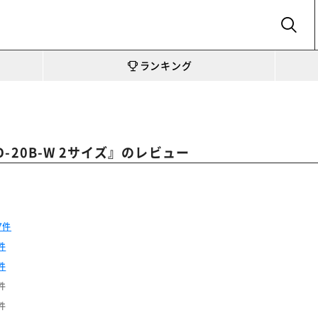
SEARCH
ランキング
』のレビュー
D-20B-W 2サイズ
7件
件
件
件
件