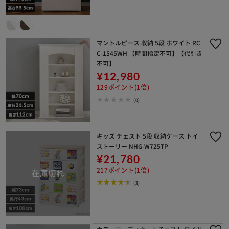
マントルピース 収納 5段 ホワイト RC
C-1545WH 【時間指定不可】【代引き
不可】
¥12,980
129ポイント(1倍)
(0)
キッズ チェスト 5段 収納ケース トイ
ストーリー NHG-W725TP
¥21,780
217ポイント(1倍)
(3)