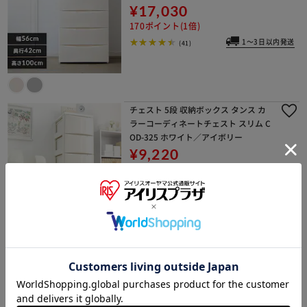
¥17,030
170ポイント(1倍)
1～3日以内発送
(41)
チェスト 5段 収納ボックス タンス カ
ラーコーディネートチェスト スリム C
OD-325 ホワイト／アイボリー
¥9,220
92ポイント(1倍)
1～3日以内発送
(38)
キッチンチェスト 5段 幅20cm キャス
ター付き 隙間収納 ホワイト／クリア
¥7,680
76ポイント(1倍)