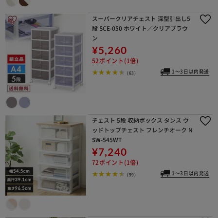
スーパークリアチェスト 深型引出し5
段 SCE-050 ホワイト／クリアブラウ
ン
¥5,260
52ポイント(1倍)
1～3日以内発送
(63)
チェスト 5段 収納ボックス タンス ウ
ッドトップチェスト フレンチオーク N
SW-545WT
¥7,240
72ポイント(1倍)
1～3日以内発送
(99)