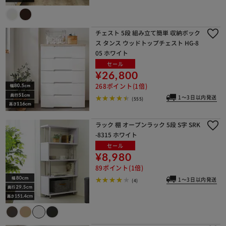
チェスト 5段 組み立て簡単 収納ボック
ス タンス ウッドトップチェスト HG-8
05 ホワイト
セール
¥26,800
268ポイント(1倍)
1～3日以内発送
(555)
ラック 棚 オープンラック 5段 S字 SRK
-8315 ホワイト
セール
¥8,980
89ポイント(1倍)
1～3日以内発送
(4)