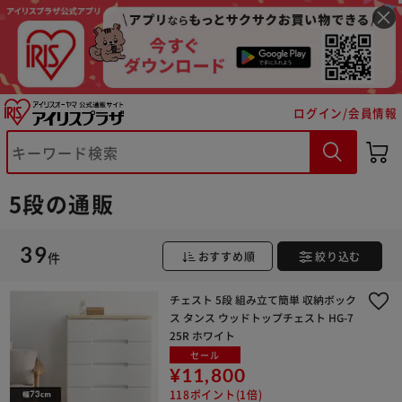
ログイン/会員情報
5段の通販
39
件
おすすめ順
絞り込む
チェスト 5段 組み立て簡単 収納ボック
ス タンス ウッドトップチェスト HG-7
25R ホワイト
セール
¥11,800
118ポイント(1倍)