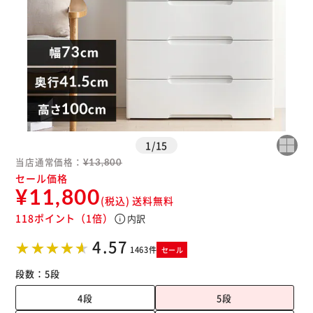
※ご確認ください
カートに入れる
購入手続きへ
1
/
15
当店通常価格：
¥13,800
セール価格
¥11,800
(税込)
送料無料
118ポイント
（1倍）
info
内訳
4.57
1463件
セール
段数：
5段
4段
5段