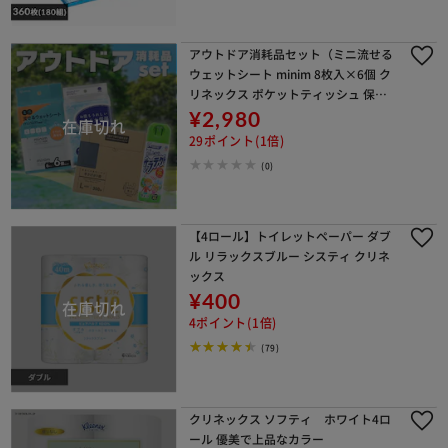
アウトドア消耗品セット（ミニ流せる
ウェットシート minim 8枚入×6個 ク
リネックス ポケットティッシュ 保湿
未来へのおもいやり 手さげポリ袋 L 3
¥2,980
00枚 乳白 アース製薬 服の上からサラ
29ポイント(1倍)
テクト 200ml ）
(0)
【4ロール】トイレットペーパー ダブ
ル リラックスブルー システィ クリネ
ックス
¥400
4ポイント(1倍)
(79)
クリネックス ソフティ ホワイト4ロ
ール 優美で上品なカラー