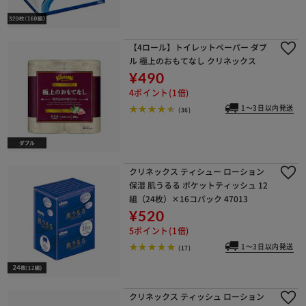
【4ロール】トイレットペーパー ダブ
ル 極上のおもてなし クリネックス
¥490
4ポイント(1倍)
1～3日以内発送
(36)
クリネックス ティシュー ローション
保湿 肌うるる ポケットティッシュ 12
組（24枚）×16コパック 47013
¥520
5ポイント(1倍)
1～3日以内発送
(17)
クリネックス ティッシュ ローション