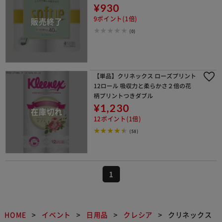
¥930
9ポイント(1倍)
(0)
【単品】クリネックス ローズプリント
12ロール 吸収力と柔らかさ２倍の花
柄プリントつきダブル
¥1,230
12ポイント(1倍)
(58)
1
HOME
イベント
日用品
クレシア
クリネックス