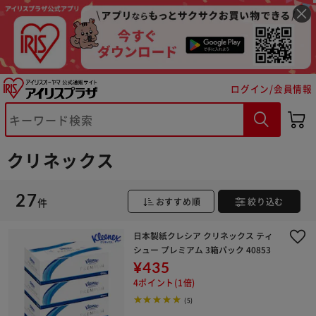
ログイン/会員情報
クリネックス
27
件
おすすめ順
絞り込む
※ご確認ください
日本製紙クレシア クリネックス ティ
シュー プレミアム 3箱パック 40853
¥435
カートに入れる
購入手続きへ
4ポイント(1倍)
(5)