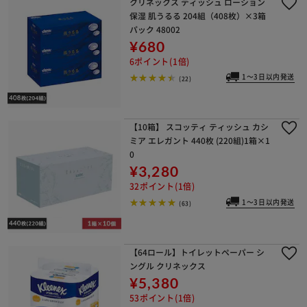
クリネックス ティッシュ ローション
保湿 肌うるる 204組（408枚）×3箱
パック 48002
¥680
6ポイント(1倍)
1～3日以内発送
(22)
【10箱】 スコッティ ティッシュ カシ
ミア エレガント 440枚 (220組)1箱×1
0
¥3,280
32ポイント(1倍)
1～3日以内発送
(63)
【64ロール】トイレットペーパー シ
ングル クリネックス
¥5,380
53ポイント(1倍)