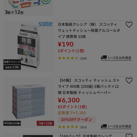
日本製紙クレシア（株） スコッティ
ウェットティシュー除菌アルコールタ
イプ 携帯用 33枚
¥190
1ポイント(1倍)
1～3日以内発送
(106)
【60箱】 スコッティ ティッシュ スト
ライプ 400枚 (200組) 5箱パック×12
個 日本製紙 ティッシュペーパー
¥6,300
63ポイント(1倍)
定期便で¥5,985
10%OFFクーポン
1～3日以内発送
(353)
【160パック】日本製紙クレシア