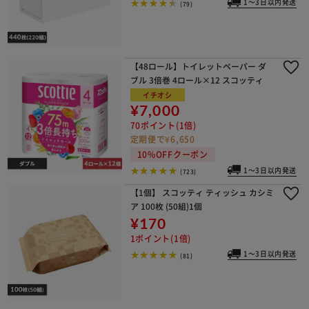
1～3日以内発送
(79)
【48ロール】トイレットペーパー ダ
ブル 3倍巻 4ロール×12 スコッティ
イチオシ
¥7,000
70ポイント(1倍)
定期便で¥6,650
10%OFFクーポン
1～3日以内発送
(723)
【1個】 スコッティ ティッシュ カシミ
ア 100枚 (50組)1個
¥170
1ポイント(1倍)
1～3日以内発送
(81)