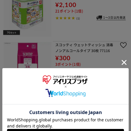
¥2,100
21ポイント(1倍)
1～3日以内発送
(1)
スコッティ ウェットティッシュ 消毒
ノンアルコールタイプ 30枚 77116
¥300
3ポイント(1倍)
1～3日以内発送
(0)
【4ロール】トイレットペーパー ダブ
ル 3倍巻 無香料スコッティ
¥530
5ポイント(1倍)
1～3日以内発送
(171)