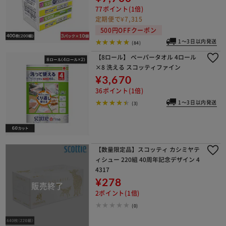
77ポイント(1倍)
定期便で¥7,315
500円OFFクーポン
1～3日以内発送
(84)
【8ロール】 ペーパータオル 4ロール
×8 洗える スコッティファイン
¥3,670
36ポイント(1倍)
1～3日以内発送
(3)
【数量限定品】スコッティ カシミヤテ
ィシュー 220組 40周年記念デザイン 4
4317
¥278
2ポイント(1倍)
(0)