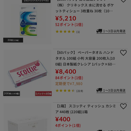
（株） クリネックス 水に流せる ポケ
ットティシュー 3枚重ね 30枚（10
組） 4個入×40個セット
¥5,210
52ポイント(1倍)
1～3日以内発送
(1)
【60パック】 ペーパータオル ハンド
タオル 100組 小判 大容量 200枚入(10
0組) 日本製紙クレシア 1パック×60個
セット スコッティ
¥8,400
84ポイント(1倍)
定期便で¥7,980
1～3日以内発送
(219)
【1箱】 スコッティ ティッシュ カシミ
ア 440枚 (220組)1箱
¥400
4ポイント(1倍)