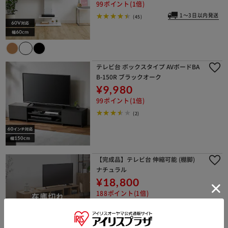
99ポイント(1倍)
1～3日以内発送
(45)
テレビ台 ボックスタイプ AVボードBA
B-150R ブラックオーク
¥9,980
99ポイント(1倍)
(2)
【完成品】テレビ台 伸縮可能 (棚脚)
ナチュラル
¥18,800
188ポイント(1倍)
(15)