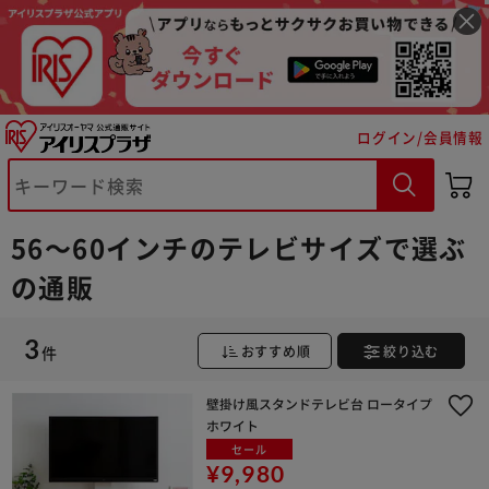
※ご確認ください
ログイン/会員情報
カートに入れる
購入手続きへ
56～60インチのテレビサイズで選ぶ
の通販
3
件
おすすめ順
絞り込む
壁掛け風スタンドテレビ台 ロータイプ
ホワイト
セール
¥9,980