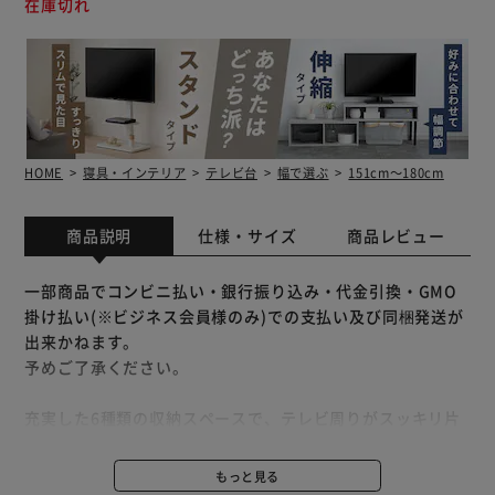
在庫切れ
HOME
寝具・インテリア
テレビ台
幅で選ぶ
151cm～180cm
商品説明
仕様・サイズ
商品レビュー
一部商品でコンビニ払い・銀行振り込み・代金引換・GMO
掛け払い(※ビジネス会員様のみ)での支払い及び同梱発送が
出来かねます。
予めご了承ください。
充実した6種類の収納スペースで、テレビ周りがスッキリ片
付く伸縮テレビ台。
横幅と角度を自由に変えられるので、お部屋に合わせてレイ
もっと見る
アウト自由自在♪