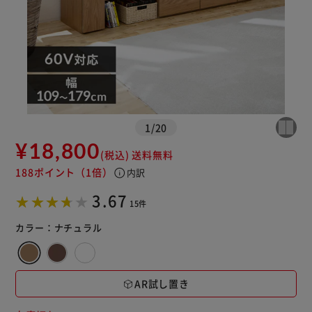
1
/
20
¥18,800
(税込)
送料無料
188ポイント
（1倍）
info
内訳
3.67
15件
カラー：
ナチュラル
AR試し置き