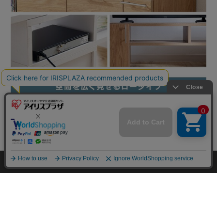
mail_outline
在庫切れ
入荷したらメールでお知らせ
HOME
探す
ログイン
お気に入り
お知らせ
カートに商品を追加しました