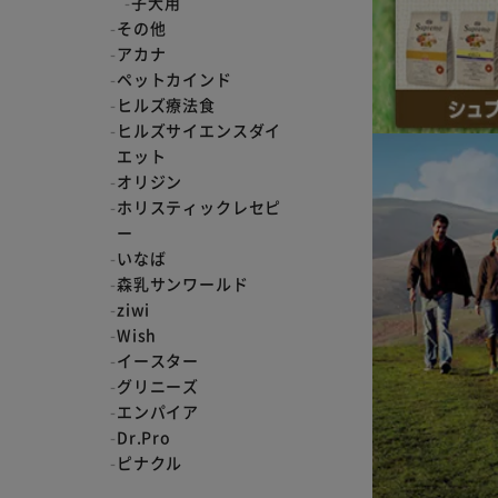
子犬用
その他
アカナ
ペットカインド
ヒルズ療法食
ヒルズサイエンスダイ
エット
オリジン
ホリスティックレセピ
ー
いなば
森乳サンワールド
ziwi
Wish
イースター
グリニーズ
エンパイア
Dr.Pro
ピナクル