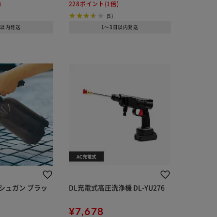
)
228ポイント(1倍)
(5)
日以内発送
1～3日以内発送
シュガン ブラッ
DL充電式高圧洗浄機 DL-YU276
¥7,678