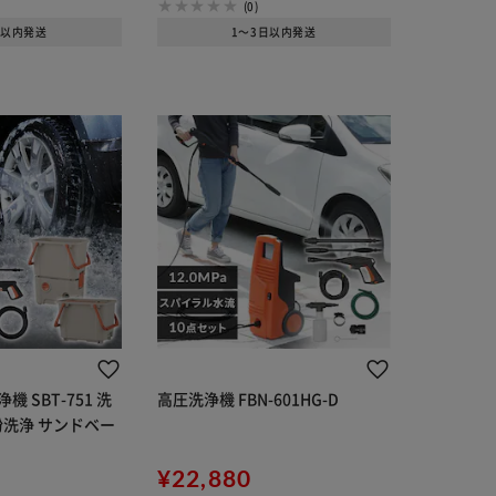
(0)
日以内発送
1～3日以内発送
 SBT-751 洗
高圧洗浄機 FBN-601HG-D
粉洗浄 サンドベー
¥22,880