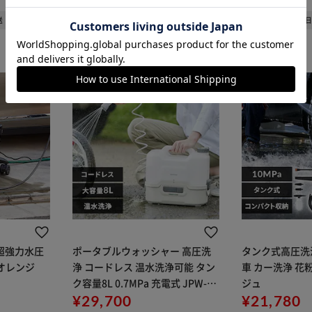
(22)
(3)
カートに入れる
購入手続きへ
送
1～3日以内発送
1～3
 超強力水圧
ポータブルウォッシャー 高圧洗
タンク式高圧洗浄機
1 オレンジ
浄 コードレス 温水洗浄可能 タン
車 カー洗浄 花
ク容量8L 0.7MPa 充電式 JPW-T8
ジュ
1-W/H ホワイト/グレー
¥29,700
¥21,780