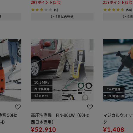
297ポイント(1倍)
217ポイント(1倍
(4)
(58)
送
1～3日以内発送
1～3
静音 50Hz
高圧洗浄機 FIN-901W（60Hz
マジカルウォッ
-D
西日本専用）
ク
¥52,910
¥1,408