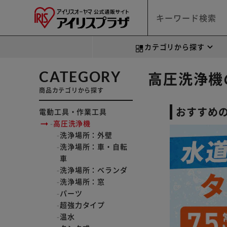
カテゴリから探す
CATEGORY
高圧洗浄機
商品カテゴリから探す
おすすめ
電動工具・作業工具
高圧洗浄機
洗浄場所：外壁
洗浄場所：車・自転
車
洗浄場所：ベランダ
洗浄場所：窓
パーツ
超強力タイプ
温水