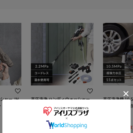
シャー JH
高圧洗浄 ハンディウォッシャー
高圧洗浄機 10.
ン
2.2MPa コードレス 温水使用可能
コンパクト 15点
コンパクト ホワイト JHW-201
オレンジ
¥22,880
¥17,380
※ご確認ください
228ポイント(1倍)
173ポイント(1倍