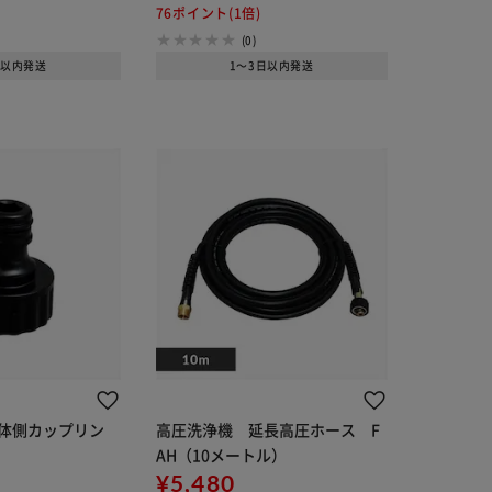
76ポイント(1倍)
(0)
日以内発送
1～3日以内発送
体側カップリン
高圧洗浄機 延長高圧ホース F
AH（10メートル）
¥5,480