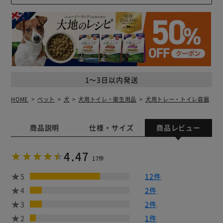
1～3日以内発送
HOME
ペット
犬
犬用トイレ・衛生用品
犬用トレー・トイレ容器
商品説明
仕様・サイズ
商品レビュー
4.47
17件
5
12件
4
2件
3
2件
2
1件