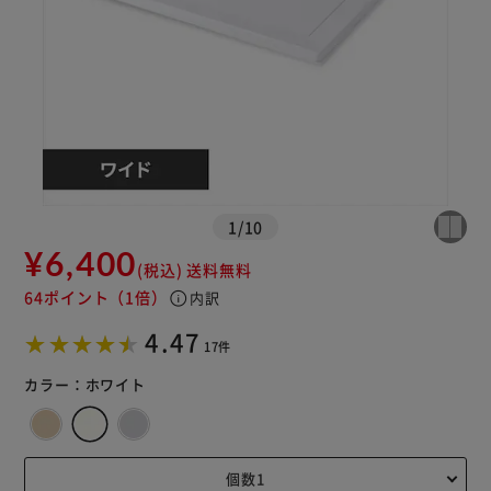
※ご確認ください
カートに入れる
購入手続きへ
1
/
10
¥6,400
(税込)
送料無料
64ポイント
（1倍）
info
内訳
4.47
17件
カラー：
ホワイト