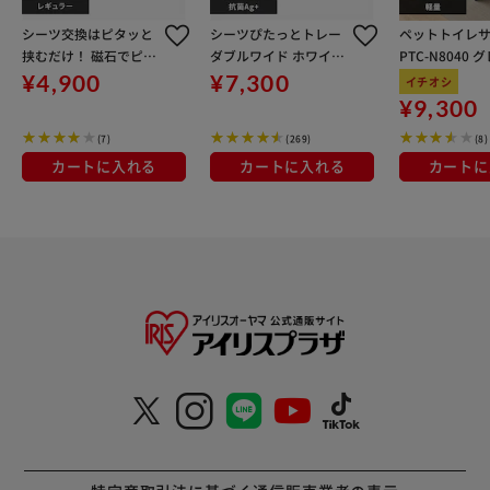
シーツ交換はピタッと
シーツぴたっとトレー
ペットトイレ
挟むだけ！ 磁石でピタ
ダブルワイド ホワイト
PTC-N8040 
ッとスクエアドッグト
P-SPTD 犬 トイレ
ットトイレ 犬 
¥4,900
¥7,300
イチオシ
レー レギュラー SQDT-
¥9,300
482R ホワイト
(7)
(269)
(8)
カートに入れる
カートに入れる
カートに