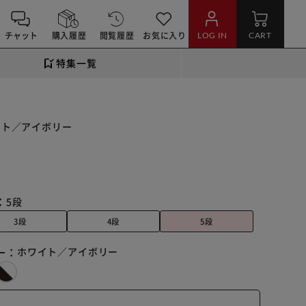
チャット
購入履歴
閲覧履歴
お気に入り
LOG IN
CART
特集一覧
ワイト／アイボリー
：
5段
3段
4段
5段
ー：
ホワイト／アイボリー