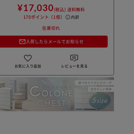
¥17,030
(税込)
送料無料
170ポイント
（1倍）
info
内訳
在庫切れ
mail_outline
入荷したらメールでお知らせ
お気に入り追加
レビューを見る