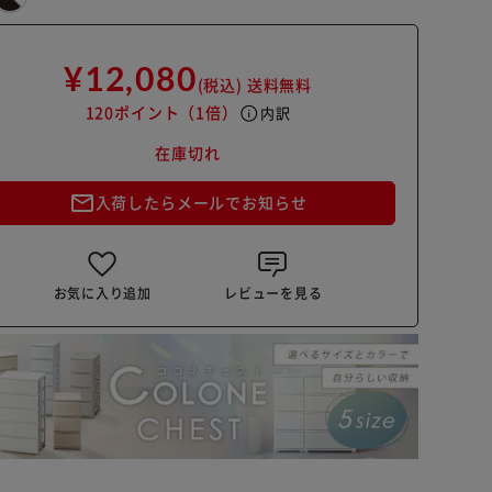
¥12,080
(税込)
送料無料
120ポイント
（1倍）
info
内訳
在庫切れ
mail_outline
入荷したらメールでお知らせ
お気に入り追加
レビューを見る