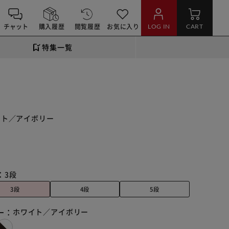
チャット
購入履歴
閲覧履歴
お気に入り
LOG IN
CART
特集一覧
ワイト／アイボリー
：
3段
3段
4段
5段
ー：
ホワイト／アイボリー