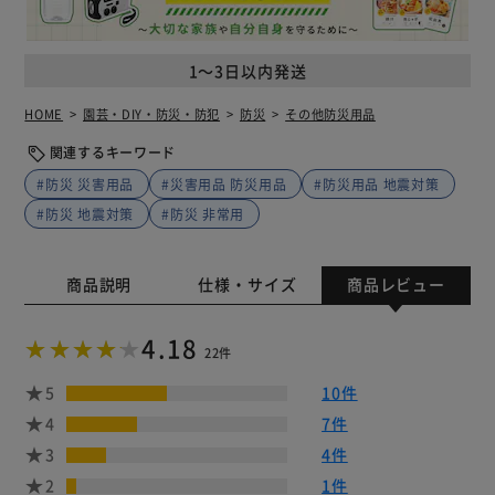
1～3日以内発送
HOME
園芸・DIY・防災・防犯
防災
その他防災用品
関連するキーワード
#防災 災害用品
#災害用品 防災用品
#防災用品 地震対策
#防災 地震対策
#防災 非常用
商品説明
仕様・サイズ
商品レビュー
4.18
22件
5
10件
4
7件
3
4件
2
1件