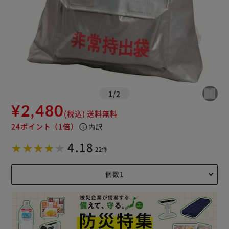
1
/
2
¥2,480
(税込)
送料無料
24ポイント
（1倍）
info
内訳
4.18
22件