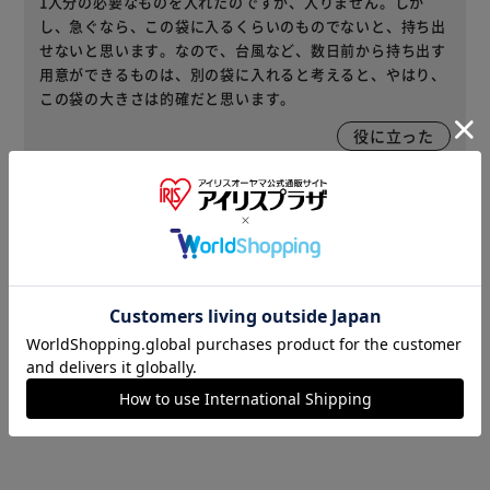
1人分の必要なものを入れたのですが、入りません。しか
し、急ぐなら、この袋に入るくらいのものでないと、持ち出
せないと思います。なので、台風など、数日前から持ち出す
用意ができるものは、別の袋に入れると考えると、やはり、
この袋の大きさは的確だと思います。
役に立った
2018/09/22
ハル(女性)
７５歳の母のために購入しました。背が低く華奢な母です
が、一杯にグッズや食料を詰めても背負える大きさでした。
しっかりした素材で作られていますので、安心です。
役に立った
レビューをもっと見る