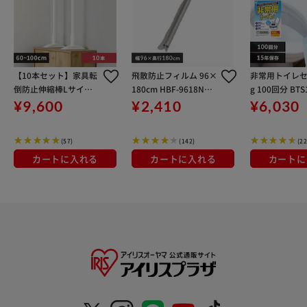
【10本セット】家具転
飛散防止フィルム 96×
非常用トイレセ
倒防止伸縮棒Lサイズ K
180cm HBF-9618N
g 100回分 BTS
TB-60R ホワイト
防災グッズ 防災用品 飛
¥9,600
¥2,410
¥6,030
散
(57)
(142)
(22
カートに入れる
カートに入れる
カートに