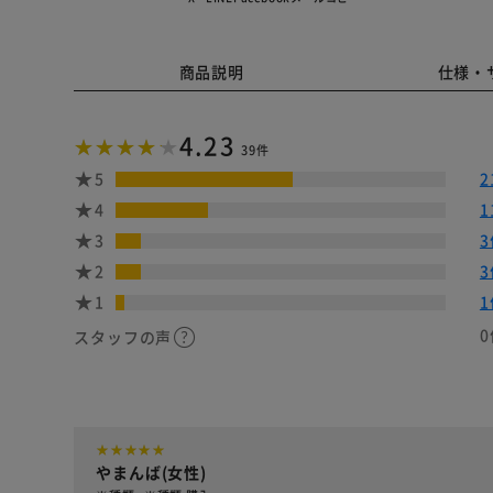
商品説明
仕様・
4.23
39件
5
2
4
1
3
3
2
3
1
1
0
スタッフの声
やまんば(女性)