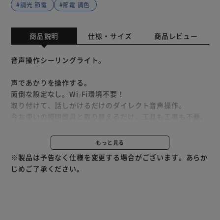
#調光 節電
#節電 調色
商品説明
仕様・サイズ
商品レビュー
音声操作シーリングライト。
声であかりを操作する。
面倒な設定なし。Wi-Fi環境不要！
取り付けて、話しかけるだけのダイレクト音声操作。
今お使いの照明器具と取り替えるだけ。工具も工事も不要。
【簡単操作】
もっと見る
LEDシーリング本体が音声を認識。
※製品は予告なく仕様を変更する場合がございます。あらか
直接シーリングライトに話しかけるだけの簡単操作。
じめご了承ください。
スマートスピーカーを介さず、直接音声を認識するので、応
答が素早くスムーズ。
【2STEPの簡単取り付け】
1.天井の配線器具に回して本体を取り付ける。
2.シェードをかぶせる。