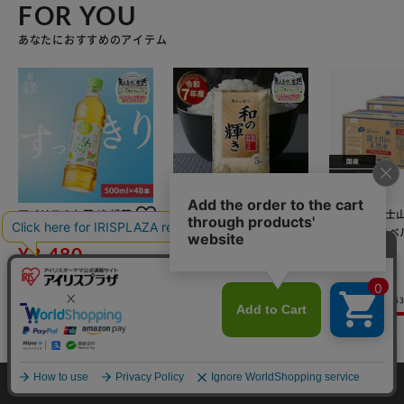
FOR YOU
あなたにおすすめのアイテム
アイリスのお茶 綠 緑茶
【15kg】令和7年産 和
【48本】富士
500ml×48本 国産茶葉
の輝き 国産ブレンド 5
水 500ml ラ
100％使用
kg×3袋
¥3,480
イチオシ
イチオシ
¥6,980
¥2,480
(4329)
(4690)
(6
カートに入れる
カートに入れる
カートに
カートに入れる
HOME
探す
ログイン
お気に入り
お知らせ