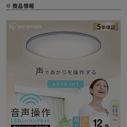
商品情報
【美しくきらめくシルバーリング】
インテリアにスタイリッシュなアクセントを加え、存在感の
あるシルバーリングタイプ。
【高い省エネ性能と明るさを両立】
アイリスオーヤマ独自の新技術「メタルサーキット」によ
り、高い省エネ性能と自然な明るさを同時に実現。
明るいのにまぶしくない、自然な光でお部屋を照らします。
【シーンに合わせてあかりをアレンジ】
付属のリモコンで、調色11段階・調光10段階＋常夜灯で灯
りを調節できます。
【おやすみタイマー】
次第に暗くなり、10分または30分後に消灯します。
【メモリ点灯】
お好みのあかりを記憶して再点灯できます。
【LEDのいいところ】
・長寿命約40000時間（※）、一度設置したら約10年間取替
え不要
※寿命は光束が70％まで低下するまでの時間です。表示は
設計寿命であり、製品の寿命を保証するものではありませ