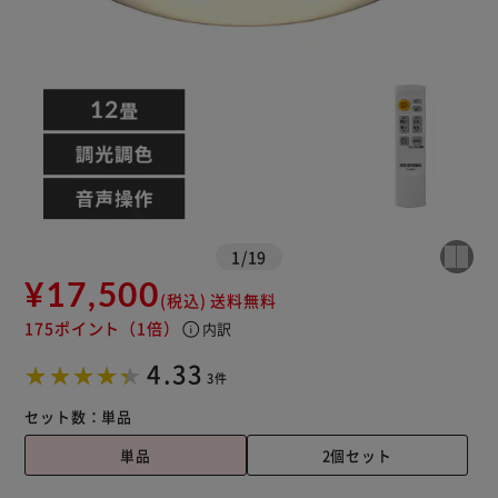
1
/
19
¥17,500
(税込)
送料無料
※ご確認ください
175ポイント
（1倍）
info
内訳
4.33
3件
カートに入れる
購入手続きへ
セット数：
単品
単品
2個セット