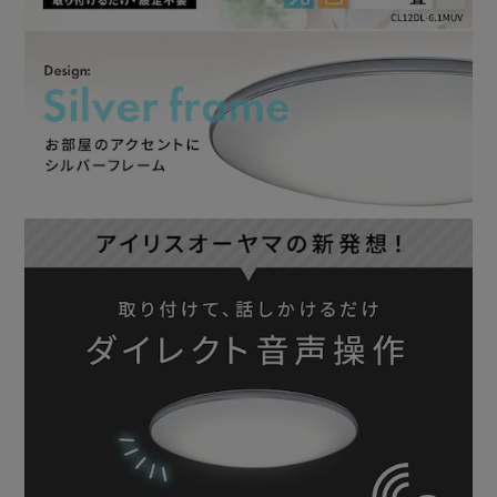
ん。
（1日10時間点灯の場合）
・虫が寄りつきにくい
・色がより自然に見える演色性Ra85