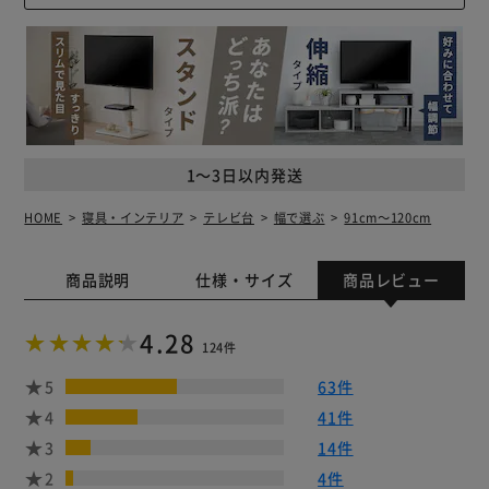
1～3日以内発送
HOME
寝具・インテリア
テレビ台
幅で選ぶ
91cm～120cm
商品説明
仕様・サイズ
商品レビュー
4.28
124件
5
63件
4
41件
3
14件
2
4件