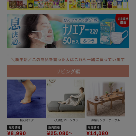
リビング編
低反発ラグ
2人掛けローソファ
伸縮センターテーブル
販売価格
販売価格
販売価格
¥8,990
¥25,080~
¥14,080