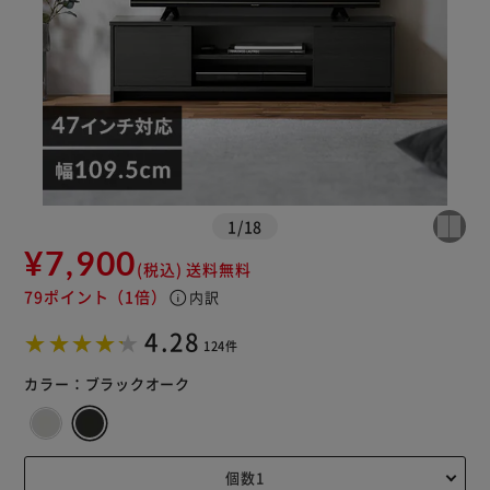
1
/
18
¥7,900
※ご確認ください
(税込)
送料無料
79ポイント
（1倍）
info
内訳
カートに入れる
購入手続きへ
4.28
124件
カラー：
ブラックオーク