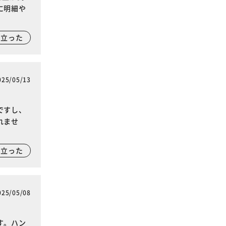
に明細や
に立った
025/05/13
ですし、
れませ
に立った
025/05/08
す。ハン