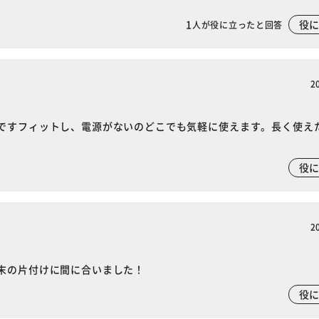
1
役
人が役に立ったと回答
2
ですフィットし、電源がないのどこでも気軽に使えます。長く使え
役
2
末の片付けに間に合いました！
役