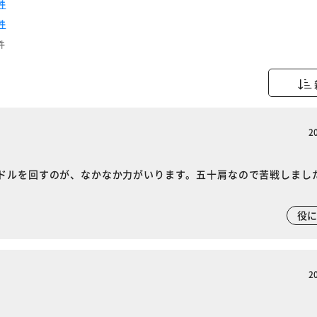
件
件
件
2
ドルを回すのが、なかなか力がいります。五十肩なので苦戦しまし
役
2