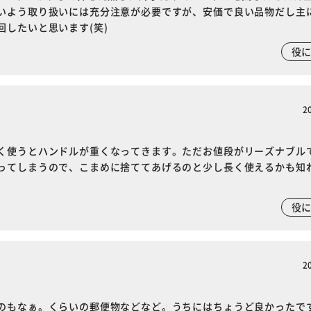
いよう取り扱いには充分注意が必要ですが、安価で良い品物だし主
カートに入れる
購入手続きへ
したいと思います(笑)
役
2
く使うとハンドルが重くなってきます。ただお値段がリーズナブル
ってしまうので、こまめに捨ててあげるのと少し長く使えるかも知
役
2
のもなぁ。くらいの郵便物などなど。うちにはちょうど良かったで