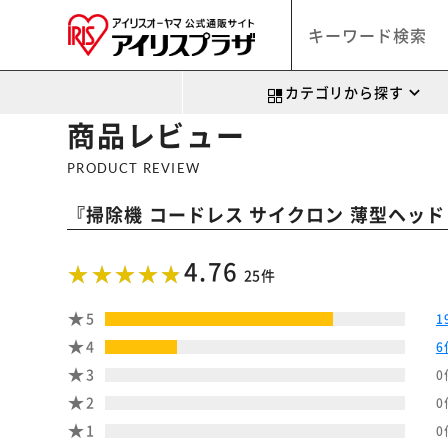
カテゴリから探す
商品レビュー
PRODUCT REVIEW
『
掃除機 コードレス サイクロン 薄型ヘッド S
4.76
25件
5
1
4
6
3
0
2
0
1
0