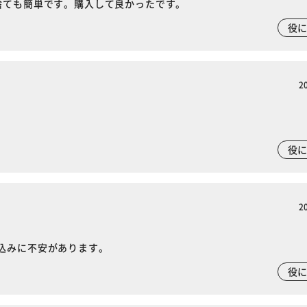
捨ても簡単です。購入して良かったです。
役
2
役
2
込みに不安があります。
役