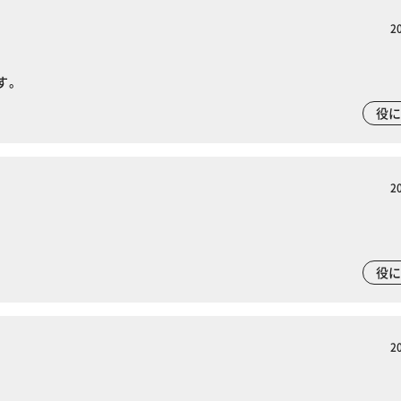
2
す。
役
2
役
2