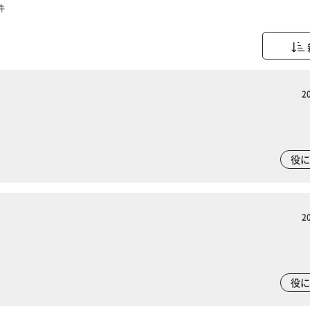
件
2
役
2
役