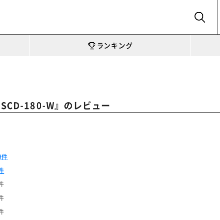
SEARCH
ランキング
』のレビュー
CD-180-W
9件
件
件
件
件