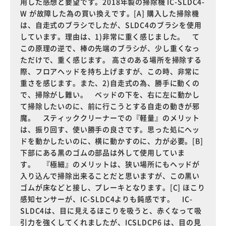
用した感想と要望です。2018年製の掃除機 IC-SLDC4-
W が故障した為の買い換えです。[A] 購入した掃除機
は、自走式のブラシでしたが、SLDC4のブラシを使用
しています。理由は、1)非常に重く感じました。 て
この原理の逆で、棒の先端のブラシが、少し重くなっ
ただけで、重く感じます。 高さのある場所を掃除する
際、フロアヘッドを持ち上げますが、この時、非常に
重さを感じます。また、2)自走式の為、勝手に動くの
で、掃除がし難い。 ベッドの下を、右に左に動かし
て掃除したいのに、前に行こうとする自走の動きが邪
魔。 スティッククリーナーでの『軽量』のメリット
は、振り回す、使い勝手の良さです。思った処にヘッ
ドを動かしたいのに、横に動かすのに、力が必要。[B]
下部にある黒のゴムの部品は外して使用していま
す。 『極細』のメリットは、狭い場所にもヘッドが
入り込んで掃除出来ることだと思いますが、この黒い
ゴムが床などと接し、プレーキとなります。[C] ほこり
感知センサーが、IC-SLDC4よりも鈍感です。 IC-
SLDC4は、目に見えるほこりを吸うと、赤くなって吸
引力を強くしてくれましたが、ICSLDCP6 は、目の見