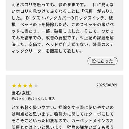
えるホコリを吸っても、緑のままです。 目に見えな
いホコリを見つけて赤くなることに「信頼」がありま
した。[D] ダストパックカバーのロックスイッチ、破
損 ベッドの下を掃除した時、このスイッチの頭がベ
ッドに当たり、一部、破損しました。そこで、つかっ
てみた結果での、改善の要望です。※上記の課題を解
決した、安価で、ヘッドが自走式でない、軽量のステ
ィッククリーターを販売して欲しい。
役に立った
2025/08/09
匿名(女性)
紙パック : 紙パックなし 購入
とても軽く扱いやすい。掃除をする際に使いやすいの
は利点だと思います。吸引力に関してはターボにして
そこそこといった印象なので、カーペットメインのお
部屋とかは辛いと思います。壁際の細かいゴミも吸う