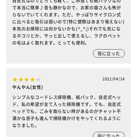
自走式なのでとっても軽く、ごみ捨ても紙パックなの
で本当に簡単♪音も静かなので、お家の猫さんも怖が
らないでいてくれます。ただ、やっぱりサイクロン式
に比べると吸引は弱いので(特に壁際はあまり吸えない)
本気のお掃除には向かないかも(^_^;)それでも気にな
るホコリとか、サッと出して使えるし、ラグのペット
の毛はよく取れます。とっても便利。
役に立った
2021/04/14
やんやん(女性)
シンプルなコードレス掃除機、紙パック、自走式ヘッ
ド、私の希望が全て入った掃除機です。でも、自走式
ヘッドでも、ごみを取らない時があるのがチャット不
満かな息子も進んで掃除機かけをやってくれるように
なりました。
役に立った