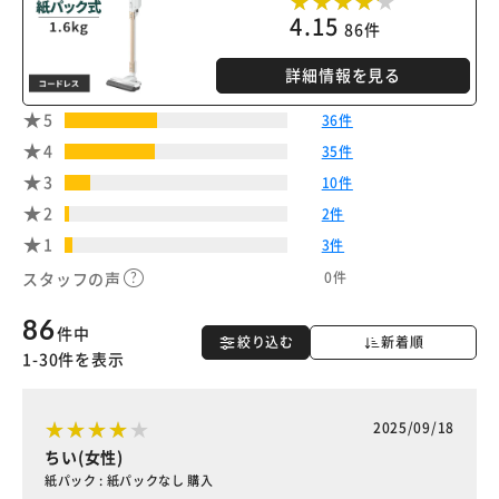
4.15
86件
詳細情報を見る
※ご確認ください
5
36件
4
35件
カートに入れる
購入手続きへ
3
10件
2
2件
1
3件
0件
スタッフの声
86
件中
絞り込む
新着順
1-30件を表示
2025/09/18
ちい(女性)
紙パック : 紙パックなし 購入