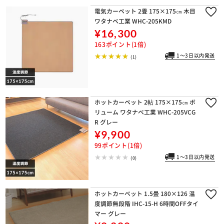
電気カーペット 2畳 175×175㎝ 木目
ワタナベ工業 WHC-205KMD
¥16,300
163ポイント(1倍)
1～3日以内発送
(1)
ホットカーペット 2帖 175×175㎝ ボ
リューム ワタナベ工業 WHC-205VCG
R グレー
¥9,900
99ポイント(1倍)
1～3日以内発送
(0)
ホットカーペット 1.5畳 180×126 温
度調節無段階 IHC-15-H 6時間OFFタイ
マー グレー