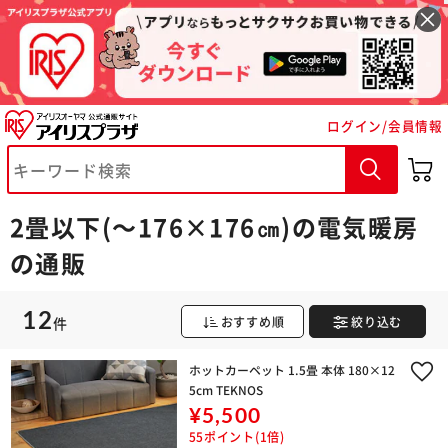
ログイン/会員情報
※ご確認ください
2畳以下(～176×176㎝)の電気暖房
カートに入れる
購入手続きへ
の通販
12
件
おすすめ順
絞り込む
ホットカーペット 1.5畳 本体 180×12
5cm TEKNOS
¥5,500
55ポイント(1倍)