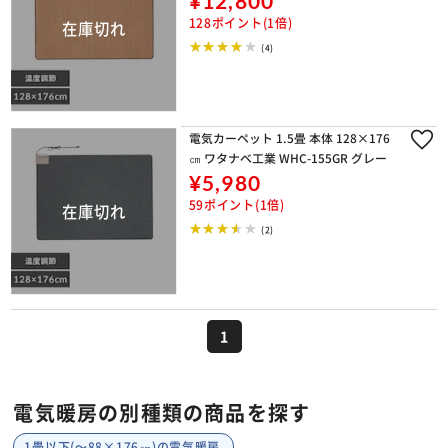
¥12,800
128ポイント(1倍)
(4)
電気カーペット 1.5畳 本体 128×176
㎝ ワタナベ工業 WHC-155GR グレー
¥5,980
59ポイント(1倍)
(2)
1
電気暖房の別種類の商品を探す
1畳以下(～88×176㎝)の電気暖房