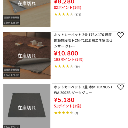
¥8,280
82ポイント(1倍)
(373)
ホットカーペット 2畳 176×176 温度
調節無段階 HCM-T1818 省エネ室温セ
ンサー グレー
¥10,800
108ポイント(1倍)
(30)
ホットカーペット 2畳 本体 TEKNOS T
WA-2002B ダークグレー
¥5,180
51ポイント(1倍)
(3)