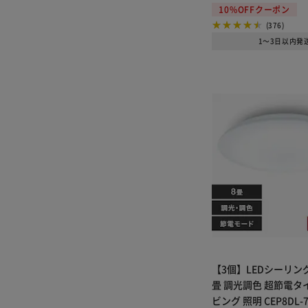
10%OFFクーポン
(376)
1～3日以内発
【3個】LEDシーリン
畳 調光調色 超節電タイ
ビング 照明 CEP8DL-7