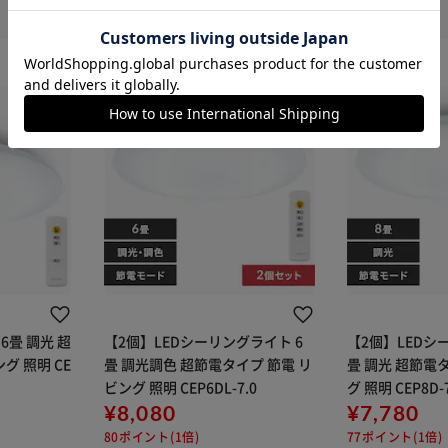
カートに入れる
購入手続きへ
6畳 調光 超
【2個】LEDシーリングライト 6
【2個】LEDシ
グ 照明 CE
畳 調光調色 超節電タイプ 節電 リ
畳 調光 超節電
ビング 照明 CEP6DL-7.0
グ 照明 CEP8D-7
¥8,080
¥7,780
80ポイント(1倍)
77ポイント(1倍)