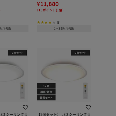
FM
¥11,880
)
118ポイント(1倍)
(5)
日以内発送
1～3日以内発送
LED シーリングラ
【2個セット】 LED シーリングラ