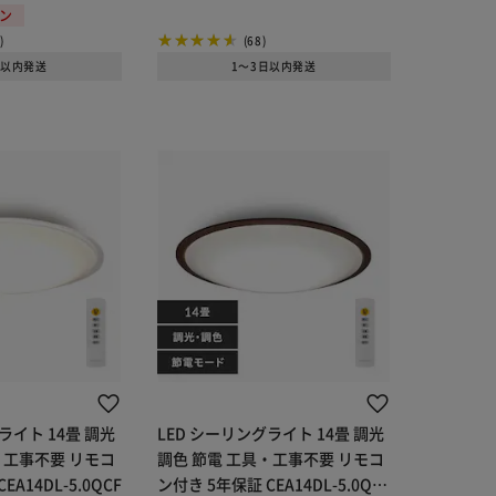
ポン
)
(68)
日以内発送
1～3日以内発送
ライト 14畳 調光
LED シーリングライト 14畳 調光
・工事不要 リモコ
調色 節電 工具・工事不要 リモコ
A14DL-5.0QCF
ン付き 5年保証 CEA14DL-5.0QW