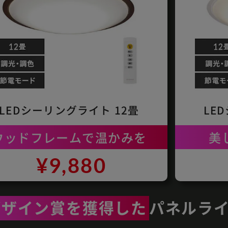
LEDシーリングライト 12畳
LE
ウッドフレームで温かみを
美
¥9,880
デザイン賞を獲得した
パネルラ