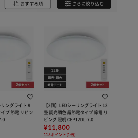
おすすめ順
さらに
絞り込む
ーリングライト 8
【2個】LEDシーリングライト 12
タイプ 節電 リビン
畳 調光調色 超節電タイプ 節電 リ
.0
ビング 照明 CEP12DL-7.0
¥11,800
118ポイント(1倍)