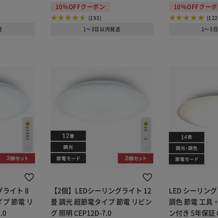
10%OFFクーポン
10%OFFクー
(193)
(122
送
1～3日以内発送
1～3
グライト 8
【2個】LEDシーリングライト 12
LED シーリング
プ 節電 リ
畳 調光 超節電タイプ 節電 リビン
調色 節電 工具
.0
グ 照明 CEP12D-7.0
ン付き 5年保証 CE