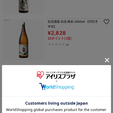
白瀧酒造 白瀧 純米 1800ml 【代引き
不可】
¥2,828
28ポイント(1倍)
(0)
白瀧酒造 純米大吟醸 ｢湊屋藤助｣ 180
ml 【代引き不可】
¥1,219
12ポイント(1倍)
(0)