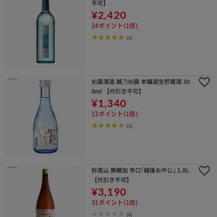
不可】
¥2,420
24ポイント(1倍)
(1)
柏露酒造 越乃柏露 本醸造生貯蔵酒 30
0ml 【代引き不可】
¥1,340
13ポイント(1倍)
(1)
妙高山 無糖加 辛口｢越後おやじ｣ 1.8L
【代引き不可】
¥3,190
31ポイント(1倍)
(0)