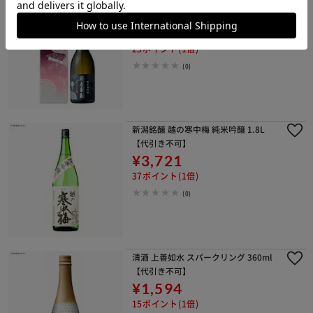
白瀧酒造 白瀧 純米大吟醸｢湊屋藤助｣ 6
30ml 【代引き不可】
¥2,530
25ポイント(1倍)
(0)
新潟銘醸 越の寒中梅 純米吟醸 1.8L
【代引き不可】
¥3,721
37ポイント(1倍)
(0)
清酒 上善如水 スパークリング 360ml
【代引き不可】
¥1,594
15ポイント(1倍)