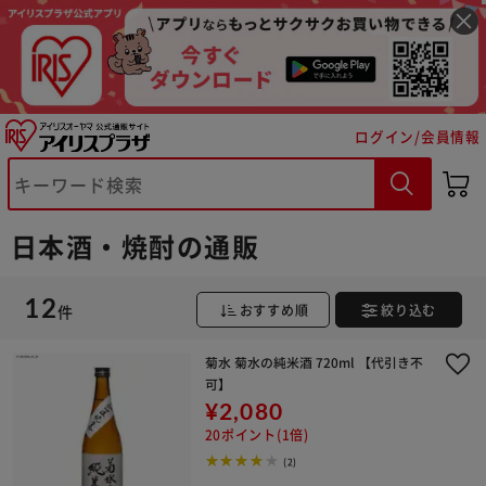
ログイン/会員情報
※ご確認ください
日本酒・焼酎の通販
カートに入れる
購入手続きへ
12
件
おすすめ順
絞り込む
菊水 菊水の純米酒 720ml 【代引き不
可】
¥2,080
20ポイント(1倍)
(2)