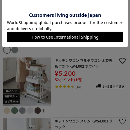
5870 アンティークホワイト【時間指
定不可】 【直送】【代引き不可】
¥15,510
155ポイント(1倍)
(0)
キッチンワゴン マルチワゴン 木製天
板付き T-KW-L002 ホワイト
¥5,200
52ポイント(1倍)
1～3日以内発送
(467)
＋
キッチンワゴン スリム KWS-L003 ブ
ラック