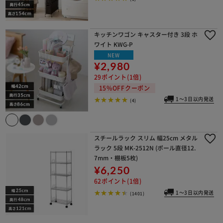
キッチンワゴン キャスター付き 3段 ホ
ワイト KWG-P
NEW
¥2,980
29ポイント(1倍)
15%OFFクーポン
1～3日以内発送
(4)
スチールラック スリム 幅25cm メタル
ラック 5段 MK-2512N (ポール直径12.
7mm・棚板5枚)
¥6,250
62ポイント(1倍)
1～3日以内発送
(1401)