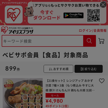
ログイン/会員情報
べビサポ会員【食品】対象商品
899
件
おすすめ順
絞り込む
【21食セット】レンジアップ おかず
惣菜 7種×3食（もつ煮込み 牛すじ大
根 豚汁 けんちん汁 鶏もも大根 筑前煮
肉じゃが）
セール
¥4,980
49ポイント(1倍)