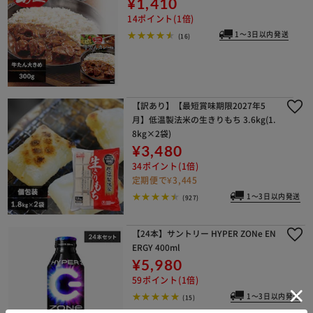
¥1,410
14ポイント(1倍)
1～3日以内発送
(16)
【訳あり】【最短賞味期限2027年5
月】低温製法米の生きりもち 3.6kg(1.
8kg×2袋)
¥3,480
34ポイント(1倍)
定期便で¥3,445
1～3日以内発送
(927)
【24本】サントリー HYPER ZONe EN
ERGY 400ml
¥5,980
59ポイント(1倍)
1～3日以内発送
(15)