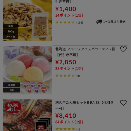
引き不可】
¥1,400
14ポイント(1倍)
1～3日以内発送
(191)
北海道 フルーツアイスバラエティ 7個
【代引き不可】
¥2,850
28ポイント(1倍)
(9)
利久牛たん塩セットB RA-S3【代引き
不可】
¥8,410
84ポイント(1倍)
(1)