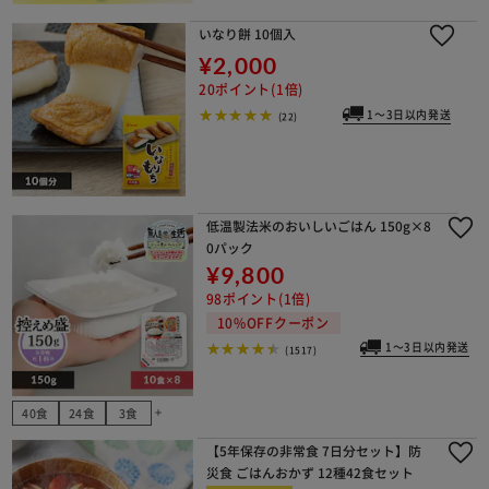
いなり餅 10個入
¥2,000
20ポイント(1倍)
1～3日以内発送
(22)
低温製法米のおいしいごはん 150g×8
0パック
¥9,800
98ポイント(1倍)
10%OFFクーポン
1～3日以内発送
(1517)
40食
24食
3食
add
【5年保存の非常食 7日分セット】防
災食 ごはんおかず 12種42食セット