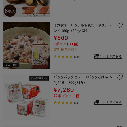
十六穀米 リッチもち麦たっぷりブレ
ンド 180g（30g×6袋）
¥500
5ポイント(1倍)
定期便で¥400
1～3日以内発送
(396)
パックパックセット（パックごはん15
0g24食 200g24食）
¥7,280
72ポイント(1倍)
1～3日以内発送
(18)