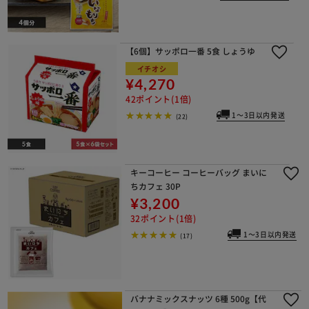
【6個】サッポロ一番 5食 しょうゆ
イチオシ
¥4,270
42ポイント(1倍)
1～3日以内発送
(22)
キーコーヒー コーヒーバッグ まいに
ちカフェ 30P
¥3,200
32ポイント(1倍)
1～3日以内発送
(17)
バナナミックスナッツ 6種 500g【代