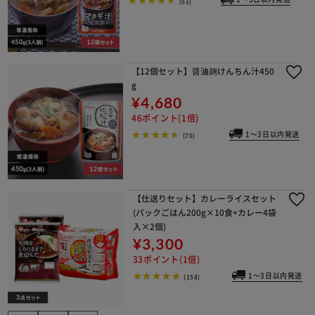
(51)
【12個セット】醤油麹けんちん汁450
g
¥4,680
46ポイント(1倍)
1～3日以内発送
(70)
【仕送りセット】カレーライスセット
(パックごはん200g×10食+カレー4袋
入×2個)
¥3,300
33ポイント(1倍)
1～3日以内発送
(158)