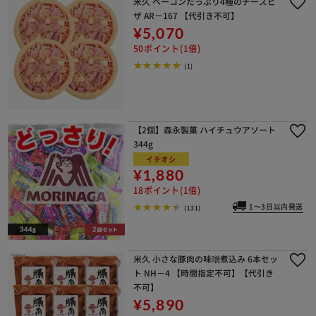
米久 ベーコンたっぷり4種のチーズピ
ザ AR－167 【代引き不可】
¥5,070
50ポイント(1倍)
(1)
【2個】森永製菓 ハイチュウアソート
344g
イチオシ
¥1,880
18ポイント(1倍)
1～3日以内発送
(131)
米久 小さな豚肉の味噌煮込み 6本セッ
ト NH－4 【時間指定不可】【代引き
不可】
¥5,890