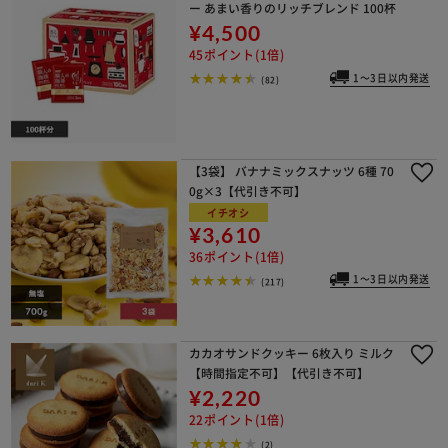
ー あまい香りのリッチブレンド 100杯
¥4,500
45ポイント(1倍)
1～3日以内発送
(82)
【3袋】 バナナミックスナッツ 6種 70
0g×3【代引き不可】
イチオシ
¥3,610
36ポイント(1倍)
1～3日以内発送
(217)
カカオサンドクッキー 6枚入り ミルク
【時間指定不可】【代引き不可】
¥2,220
22ポイント(1倍)
(2)