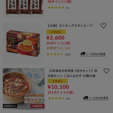
58ポイント(1倍)
(1)
【10食】オニオングラタンスープ
イチオシ
¥2,600
26ポイント(1倍)
定期便で¥2,158
1～3日以内発送
(263)
【5年保存の非常食 7日分セット】防
災食セット ごはんおかず 10種28食
イチオシ
¥10,100
101ポイント(1倍)
1～3日以内発送
(81)