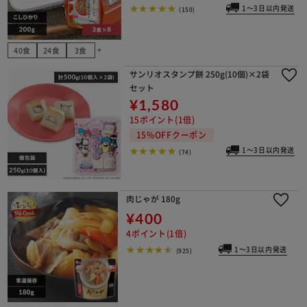
1～3日以内発送
(150)
40食
24食
3食
add
サンリオスタンプ餅 250g(10個)×2袋
セット
¥1,580
15ポイント(1倍)
15%OFFクーポン
1～3日以内発送
(74)
肉じゃが 180g
¥400
4ポイント(1倍)
1～3日以内発送
(925)