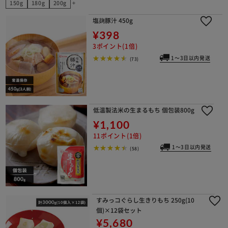
150g
180g
200g
add
塩麹豚汁 450g
¥398
3ポイント(1倍)
1～3日以内発送
(73)
低温製法米の生まるもち 個包装800g
¥1,100
11ポイント(1倍)
1～3日以内発送
(58)
すみっコぐらし生きりもち 250g(10
個)×12袋セット
¥5,680