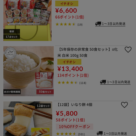
イチオシ
¥6,600
66ポイント(1倍)
1～3日以内発送
(19)
【5年保存の非常食 50食セット】α化
米 白米 100g 50食
イチオシ
¥13,400
134ポイント(1倍)
1～3日以内発送
(118)
【12袋】いなり餅 4個
¥5,800
58ポイント(1倍)
10%OFFクーポン
1～3日以内発送
(301)