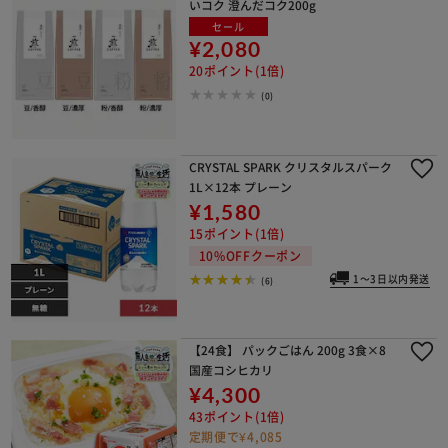
いコク 澄んだコク200g
セール
¥2,080
20ポイント(1倍)
(0)
CRYSTAL SPARK クリスタルスパーク
1L×12本 プレーン
¥1,580
15ポイント(1倍)
10%OFFクーポン
1～3日以内発送
(6)
【24食】 パックごはん 200g 3食×8
国産コシヒカリ
¥4,300
43ポイント(1倍)
定期便で¥4,085