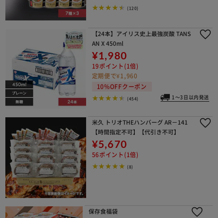
(120)
【24本】アイリス史上最強炭酸 TANS
AN X 450ml
¥1,980
19ポイント(1倍)
定期便で¥1,960
10%OFFクーポン
1～3日以内発送
(454)
※ご確認ください
米久 トリオTHEハンバーグ AR－141
カートに入れる
購入手続きへ
【時間指定不可】【代引き不可】
¥5,670
56ポイント(1倍)
(8)
保存食福袋