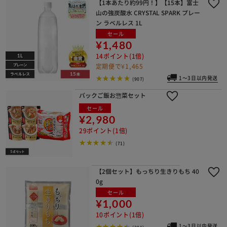
【1本あたり約99円！】【15本】富士
山の強炭酸水 CRYSTAL SPARK プレー
ン ラベルレス 1L
セール
¥1,480
14ポイント(1倍)
定期便で¥1,465
1～3日以内発送
(907)
パックご飯お惣菜セット
セール
¥2,980
29ポイント(1倍)
(71)
【2個セット】もっちり生きりもち 40
0g
セール
¥1,000
10ポイント(1倍)
1～3日以内発送
(281)