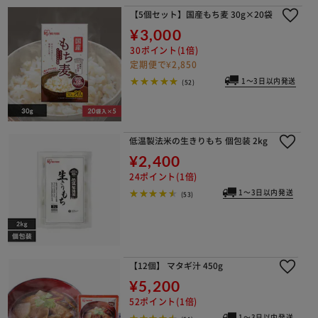
【5個セット】国産もち麦 30g×20袋
¥3,000
30ポイント(1倍)
定期便で¥2,850
1～3日以内発送
(52)
低温製法米の生きりもち 個包装 2kg
¥2,400
24ポイント(1倍)
1～3日以内発送
(53)
【12個】 マタギ汁 450g
¥5,200
52ポイント(1倍)
1～3日以内発送