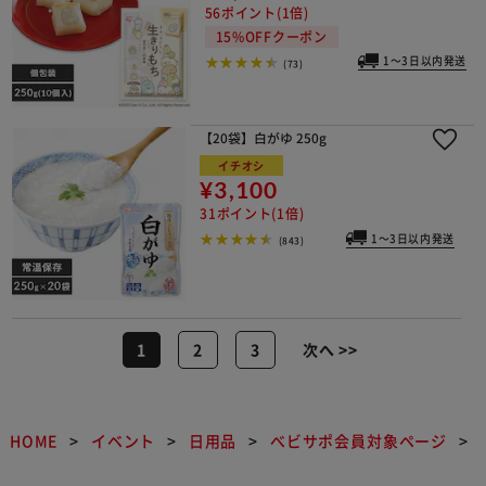
56ポイント(1倍)
15%OFFクーポン
1～3日以内発送
(73)
【20袋】白がゆ 250g
イチオシ
¥3,100
31ポイント(1倍)
1～3日以内発送
(843)
1
2
3
次へ >>
HOME
イベント
日用品
べビサポ会員対象ページ