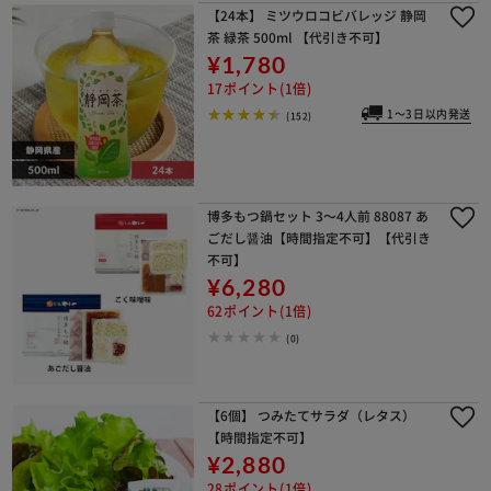
【24本】 ミツウロコビバレッジ 静岡
茶 緑茶 500ml 【代引き不可】
¥1,780
17ポイント(1倍)
1～3日以内発送
(152)
博多もつ鍋セット 3～4人前 88087 あ
ごだし醤油【時間指定不可】【代引き
不可】
¥6,280
62ポイント(1倍)
(0)
【6個】 つみたてサラダ（レタス）
【時間指定不可】
¥2,880
28ポイント(1倍)