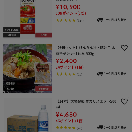
¥10,900
109ポイント(1倍)
1～3日以内発送
(384)
【6個セット】けんちん汁・豚汁用 水
煮野菜 出汁仕込み 500g
¥2,400
24ポイント(1倍)
1～3日以内発送
(21)
【24本】大塚製薬 ポカリスエット500
ml
¥4,680
46ポイント(1倍)
1～3日以内発送
(41)