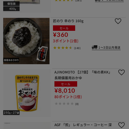
匠のり 辛のり 160g
セール
¥360
3ポイント(1倍)
1～3日以内発送
(140)
AJINOMOTO 【27個】「味の素KK」
長期備蓄用おかゆ
セール
¥8,010
80ポイント(1倍)
(0)
AGF 「煎」 レギュラー・コーヒー 深