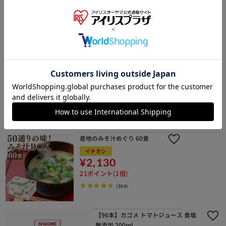
低温製法米のパックごはん 国産米10
0％ 200g×30パック
¥4,600
46ポイント(1倍)
1～3日以内発送
(1051)
40食
24食
3食
add
産地のみそ汁めぐり 60食
イチオシ
¥2,130
21ポイント(1倍)
(304)
【96本】カゴメ トマトジュース 食塩
無添加 200ml