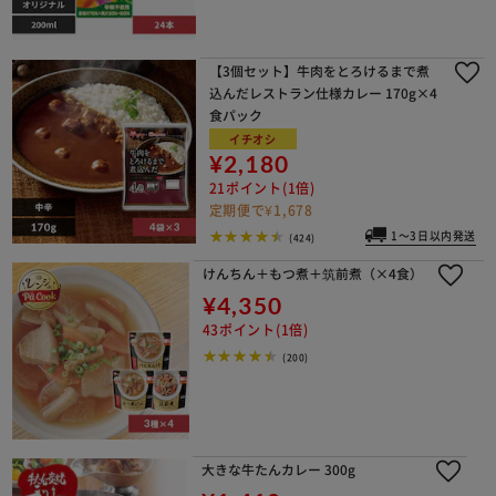
【3個セット】牛肉をとろけるまで煮
込んだレストラン仕様カレー 170g×4
食パック
イチオシ
¥2,180
21ポイント(1倍)
定期便で¥1,678
1～3日以内発送
(424)
けんちん＋もつ煮＋筑前煮（×4食）
¥4,350
43ポイント(1倍)
(200)
大きな牛たんカレー 300g