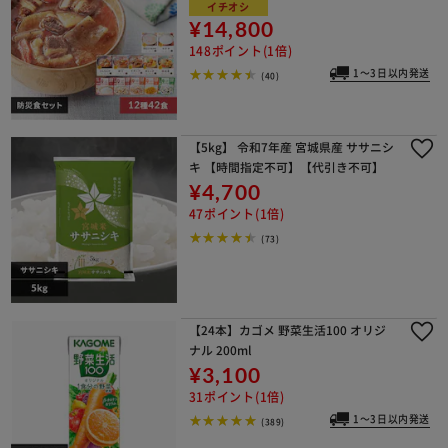
イチオシ
¥14,800
148ポイント(1倍)
1～3日以内発送
(40)
【5kg】 令和7年産 宮城県産 ササニシ
キ 【時間指定不可】【代引き不可】
¥4,700
47ポイント(1倍)
(73)
【24本】カゴメ 野菜生活100 オリジ
ナル 200ml
¥3,100
31ポイント(1倍)
1～3日以内発送
(389)