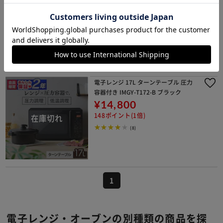
イチオシ
¥22,500
225ポイント(1倍)
1～3日以内発送
(16)
電子レンジ 17L ターンテーブル 圧力
容器付き IMGY-T172-B ブラック
¥14,800
148ポイント(1倍)
(8)
1
電子レンジ・オーブンの別種類の商品を探