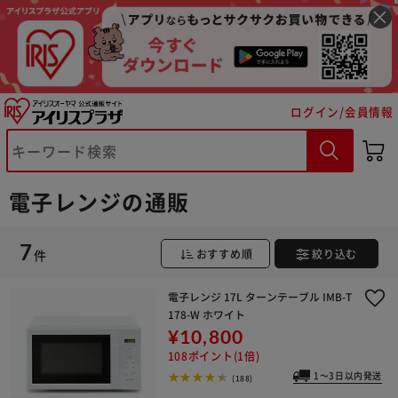
ログイン/会員情報
※ご確認ください
カートに入れる
購入手続きへ
電子レンジの通販
7
件
おすすめ順
絞り込む
電子レンジ 17L ターンテーブル IMB-T
178-W ホワイト
¥10,800
108ポイント(1倍)
1～3日以内発送
(188)