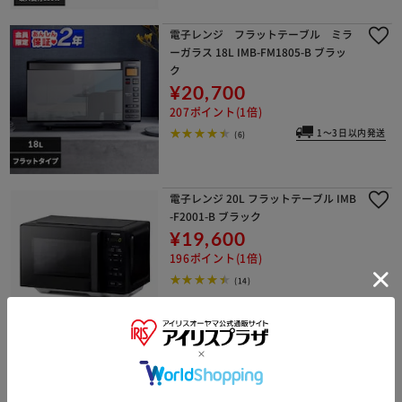
電子レンジ フラットテーブル ミラ
ーガラス 18L IMB-FM1805-B ブラッ
ク
¥20,700
207ポイント(1倍)
1～3日以内発送
(6)
電子レンジ 20L フラットテーブル IMB
-F2001-B ブラック
¥19,600
196ポイント(1倍)
(14)
電子レンジ 22L フラットテーブル 時
短ブースト機能 IMB-F2202-W ホワイ
ト