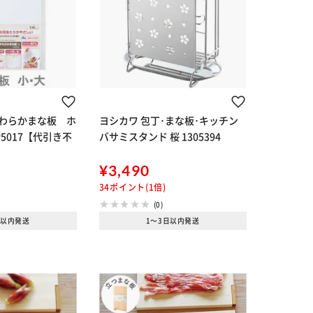
わらかまな板 ホ
ヨシカワ 包丁･まな板･キッチン
5017【代引き不
バサミスタンド 桜 1305394
¥3,490
34ポイント(1倍)
(0)
日以内発送
1～3日以内発送