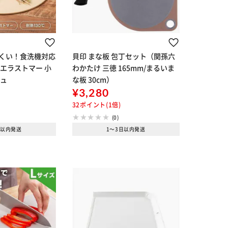
くい！食洗機対応
貝印 まな板 包丁セット（関孫六
エラストマー 小
わかたけ 三徳 165mm/まるいま
ジュ
な板 30cm）
¥3,280
32ポイント(1倍)
(0)
日以内発送
1～3日以内発送