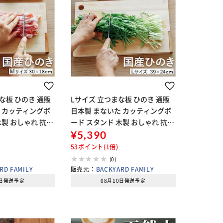
な板 ひのき 通販
Lサイズ 立つまな板 ひのき 通販
 カッティングボ
日本製 まないた カッティングボ
木製 おしゃれ 抗菌
ード スタンド 木製 おしゃれ 抗菌
四万十ひのき 俎 俎
薄型 軽量 軽い 四万十ひのき 俎 俎
¥5,390
 SJ000014 ST
板 真魚板 檜 ヒノキ SJ000015 ST
53ポイント(1倍)
YLE J
(0)
RD FAMILY
販売元：
BACKYARD FAMILY
0日発送予定
08月10日発送予定