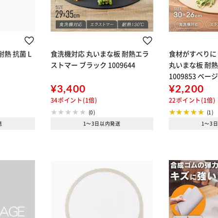
耐熱 抗菌 L
食洗機対応 丸いまな板 耐熱エラ
食材がすべりに
ストマー ブラック 1009644
丸いまな板 耐熱
1009853 ベー
¥3,400
¥2,200
34ポイント(1倍)
22ポイント(1倍)
(0)
(1)
送
1～3日以内発送
1～3