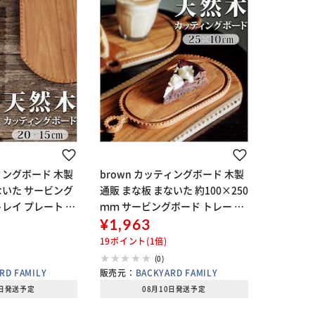
ティングボード 木製
brown カッティングボード 木製
ないた サービング
通販 まな板 まないた 約100×250
トレイ プレート 持
ｍｍ サービングボード トレー ト
小さい 小さめ 調理
レイ プレート 小さい 小さめ 楕円
¥1,963
台所用品 キッチン
形 調理器具 おしゃれ 台所用品 キ
19ポイント(1倍)
ッチン雑貨 SE
(0)
RD FAMILY
販売元：
BACKYARD FAMILY
0日発送予定
08月10日発送予定