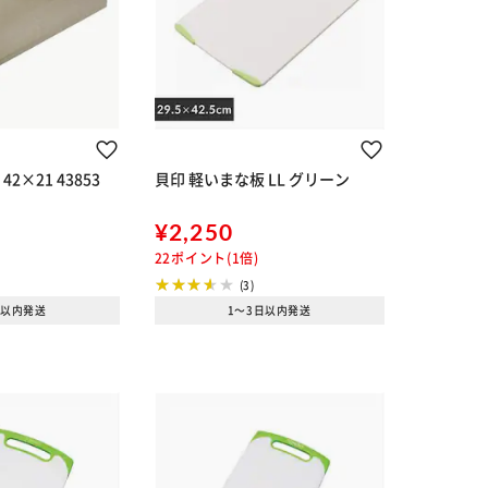
2×21 43853
貝印 軽いまな板 LL グリーン
¥2,250
22ポイント(1倍)
(3)
日以内発送
1～3日以内発送