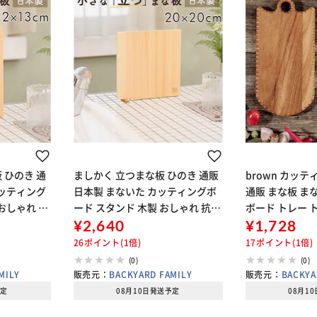
 ひのき 通
ましかく 立つまな板 ひのき 通販
brown カッ
カッティング
日本製 まないた カッティングボ
通販 まな板 ま
おしゃれ 抗
ード スタンド 木製 おしゃれ 抗菌
ボード トレー 
万十ひのき 俎
薄型 軽量 軽い 四万十ひのき 俎 俎
¥2,640
ち手 取手付き 
¥1,728
J000010
板 真魚板 檜 ヒノキ SJ000009 ST
器具 おしゃれ 
26ポイント(1倍)
17ポイント(1倍)
YLE J
雑貨 SE-02S イ
(0)
(0)
MILY
販売元：
BACKYARD FAMILY
販売元：
BACKYA
予定
08月10日発送予定
08月1