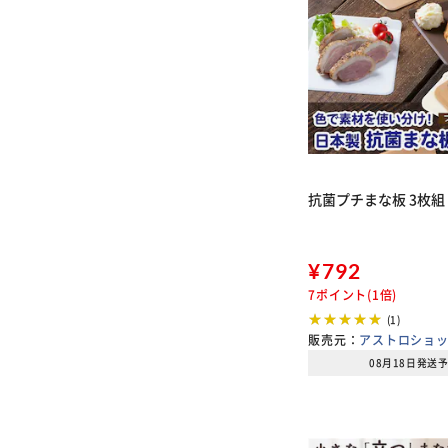
抗菌プチまな板 3枚組
¥792
7ポイント(1倍)
(1)
販売元：
アストロショ
08月18日発送