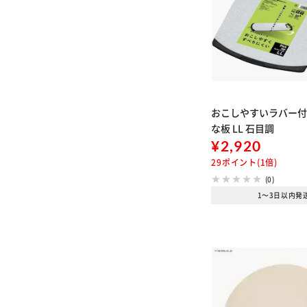
おこしやすいラバー
な板 LL 石目調
¥2,920
29ポイント(1倍)
(0)
1～3日以内発