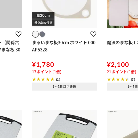
ト（関孫六
まるいまな板30cm ホワイト 000
魔法のまな板 L
いまな板 30
AP5328
¥1,780
¥2,100
17ポイント(1倍)
21ポイント(1倍)
(1)
(7)
1～3日以内発送
1～3