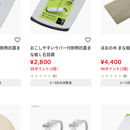
付耐熱抗菌ま
おこしやすいラバー付耐熱抗菌ま
ほおの木 まな板 4
な板 L 石目調
¥2,800
¥4,400
28ポイント(1倍)
44ポイント(1倍)
(0)
(0)
送
1～3日以内発送
1～3