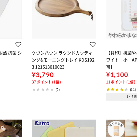
カートに入れる
購入手続きへ
耐熱 抗菌 シ
ケヴンハウン ラウンドカッティ
【貝印】抗菌や
ング&モーニングトレイ KDS192
ワイト 小 AP
3 121513010023
可】
¥3,790
¥1,100
37ポイント(1倍)
11ポイント(1倍)
(0)
(11)
1～3