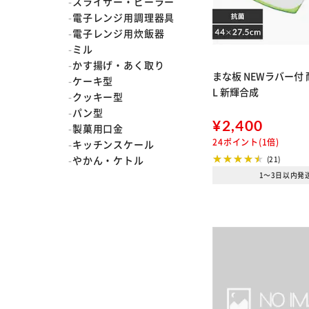
スライサー・ピーラー
電子レンジ用調理器具
電子レンジ用炊飯器
ミル
かす揚げ・あく取り
まな板 NEWラバー付 
ケーキ型
L 新輝合成
クッキー型
パン型
¥2,400
製菓用口金
24ポイント(1倍)
キッチンスケール
やかん・ケトル
(21)
1～3日以内発