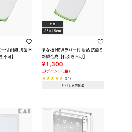
ー付 耐熱 抗菌 M
まな板 NEWラバー付 耐熱 抗菌 S
き不可】
新輝合成【代引き不可】
¥1,300
13ポイント(1倍)
(24)
1～3日以内発送