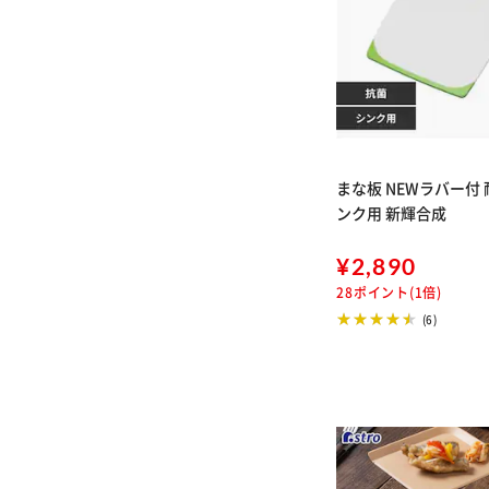
まな板 NEWラバー付 
ンク用 新輝合成
¥2,890
28ポイント(1倍)
(6)