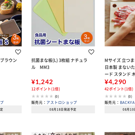
 ブラウン
抗菌まな板(L) 3枚組 ナチュラ
Mサイズ 立つま
ル MM3
日本製 まないた
ード スタンド 
¥1,242
薄型 軽量 軽い 
¥4,290
板 真魚板 檜 ヒノキ
12ポイント(1倍)
42ポイント(1倍)
YLE J
(0)
(0)
ップ
販売元：
アストロショップ
販売元：
BACKYA
予定
08月18日発送予定
08月1