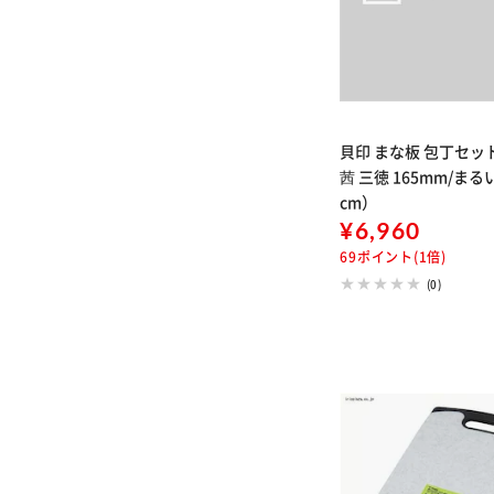
貝印 まな板 包丁セッ
茜 三徳 165mm/まる
cm）
¥6,960
69ポイント(1倍)
(0)