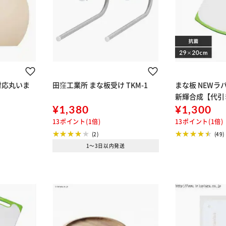
対応丸いま
田窪工業所 まな板受け TKM-1
まな板 NEWラバ
新輝合成【代引
¥1,380
¥1,300
13ポイント(1倍)
13ポイント(1倍)
(2)
(49)
1～3日以内発送
※ご確認ください