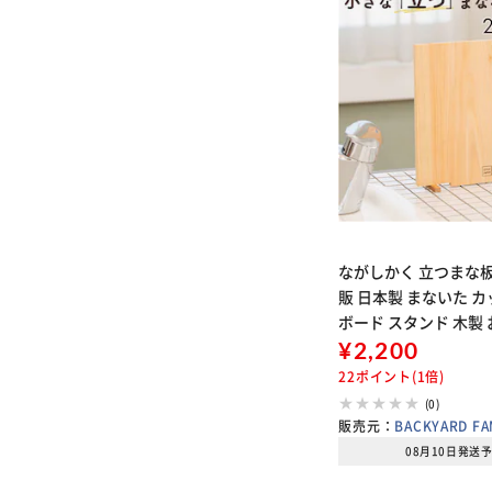
ながしかく 立つまな板
販 日本製 まないた 
ボード スタンド 木製 
菌 薄型 軽量 軽い 四
¥2,200
俎板 真魚板 檜 ヒノキ S
22ポイント(1倍)
STYLE
(0)
販売元：
BACKYARD FA
08月10日発送