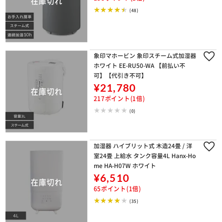
(48)
象印マホービン 象印スチーム式加湿器
ホワイト EE-RU50-WA 【前払い不
可】【代引き不可】
¥21,780
217ポイント(1倍)
(0)
加湿器 ハイブリット式 木造24畳 / 洋
室24畳 上給水 タンク容量4L Hanx-Ho
me HA-H07W ホワイト
¥6,510
65ポイント(1倍)
(35)