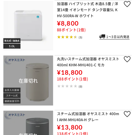
加湿器 ハイブリット式 木造8.5畳 / 洋
室14畳 イオンモード タンク容量5L K
HV-500RA-W ホワイト
¥8,800
88ポイント(1倍)
1～3日以内発送
(5)
丸洗いスチーム式加湿器 オヤスミスト
400ml KHM-MHU401-C モカ
¥18,800
188ポイント(1倍)
(0)
スチーム式加湿器 オヤスミスト 400m
l AHM-MHU40A-H グレー
¥13,800
138ポイント(1倍)