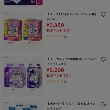
リリーフ上げ下げらくらくパンツ 4回
分／M～L
¥3,850
38ポイント(1倍)
(3)
リリーフ紙パンツ専用快適アロマ安心
フィット 2回分
¥2,200
22ポイント(1倍)
(1)
【2個セット】リリーフ超安心紙パン
ツ用パッド