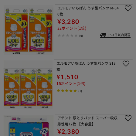
エルモアいちばん うす型パンツ M-L4
0枚
¥3,280
32ポイント(1倍)
1～3日以内発送
(0)
エルモアいちばん うす型パンツ S18
枚
¥1,510
15ポイント(1倍)
(1)
アテント 尿とりパッド スーパー吸収
男性用72枚 【大容量】
¥2,380