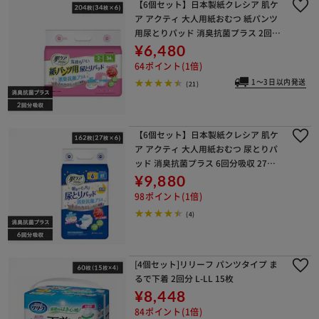
【6個セット】日本製紙クレシア 肌ケ
ア アクティ 大人用紙おむつ 紙パンツ
用尿とりパッド 消臭抗菌プラス 2回分
吸収 34枚 80492
¥6,480
64ポイント(1倍)
1～3日以内発送
(21)
【6個セット】日本製紙クレシア 肌ケ
ア アクティ 大人用紙おむつ 尿とりパ
ッド 消臭抗菌プラス 6回分吸収 27枚 8
0493
¥9,880
98ポイント(1倍)
(4)
[4個セット]リリーフ パンツタイプ ま
るで下着 2回分 L-LL 15枚
¥8,448
84ポイント(1倍)