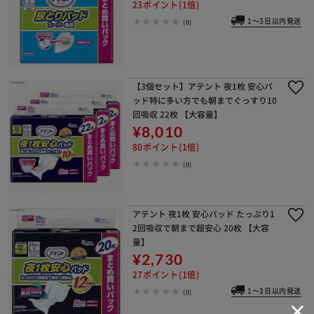
23ポイント(1倍)
1～3日以内発送
(0)
【3個セット】アテント 夜1枚 安心パ
ッド特に多い方でも朝までぐっすり10
回吸収 22枚 【大容量】
¥8,010
80ポイント(1倍)
(0)
アテント 夜1枚 安心パッド たっぷり1
2回吸収で朝まで超安心 20枚 【大容
量】
¥2,730
27ポイント(1倍)
1～3日以内発送
(0)