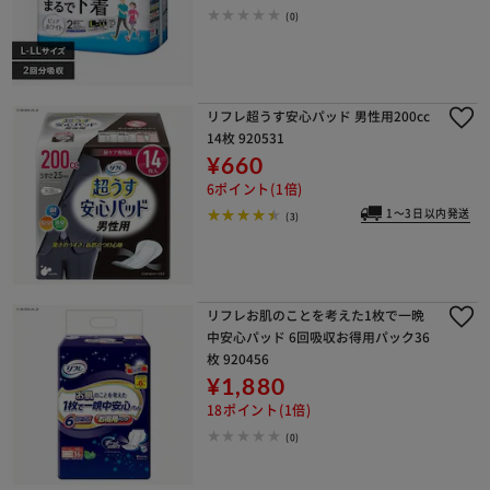
(0)
リフレ超うす安心パッド 男性用200cc
14枚 920531
¥660
6ポイント(1倍)
1～3日以内発送
(3)
リフレお肌のことを考えた1枚で一晩
中安心パッド 6回吸収お得用パック36
枚 920456
¥1,880
18ポイント(1倍)
(0)