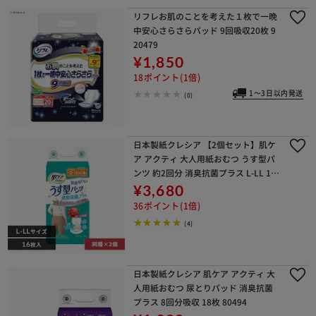
リフレお肌のことを考えた１枚で一晩
中安心さらさらパッド 9回吸収20枚 9
20479
¥1,850
18ポイント(1倍)
1～3日以内発送
(0)
日本製紙クレシア 【2個セット】肌ケ
ア アクティ 大人用紙おむつ うす型パ
ンツ 約2回分 消臭抗菌プラス L-LL 16
枚
¥3,680
36ポイント(1倍)
(4)
日本製紙クレシア 肌ケア アクティ 大
人用紙おむつ 尿とりパッド 消臭抗菌
プラス 8回分吸収 18枚 80494