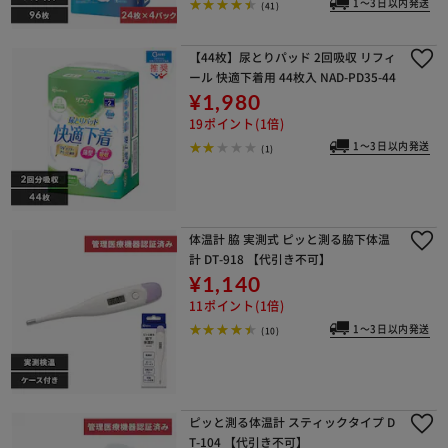
1～3日以内発送
(41)
【44枚】尿とりパッド 2回吸収 リフィ
ール 快適下着用 44枚入 NAD-PD35-44
¥1,980
19ポイント(1倍)
1～3日以内発送
(1)
体温計 脇 実測式 ピッと測る脇下体温
計 DT-918 【代引き不可】
¥1,140
11ポイント(1倍)
1～3日以内発送
(10)
ピッと測る体温計 スティックタイプ D
T-104 【代引き不可】