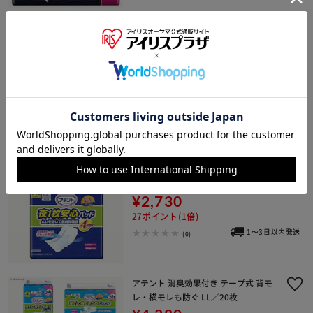
アテント 尿とりパッド スーパー吸収
女性用72枚 【大容量】
¥2,280
22ポイント(1倍)
1～3日以内発送
(0)
アテント 夜1枚 安心パッド ムレを防い
で長時間吸収 4回吸収 56枚 【大容
量】 【代引き不可】【前払い不可】
¥2,730
27ポイント(1倍)
1～3日以内発送
(0)
アテント 消臭効果付き テープ式 背モ
レ・横モレも防ぐ LL／20枚