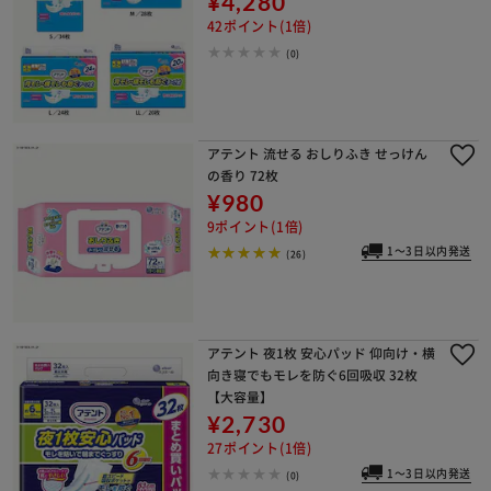
¥4,280
42ポイント(1倍)
(0)
アテント 流せる おしりふき せっけん
の香り 72枚
¥980
9ポイント(1倍)
1～3日以内発送
(26)
アテント 夜1枚 安心パッド 仰向け・横
向き寝でもモレを防ぐ6回吸収 32枚
【大容量】
¥2,730
27ポイント(1倍)
1～3日以内発送
(0)