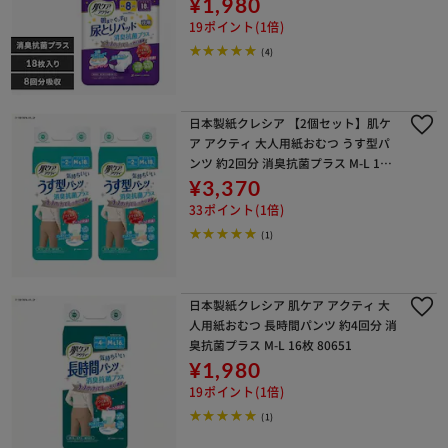
¥1,980
19ポイント(1倍)
(4)
日本製紙クレシア 【2個セット】肌ケ
ア アクティ 大人用紙おむつ うす型パ
ンツ 約2回分 消臭抗菌プラス M-L 18
枚
¥3,370
33ポイント(1倍)
(1)
日本製紙クレシア 肌ケア アクティ 大
人用紙おむつ 長時間パンツ 約4回分 消
臭抗菌プラス M-L 16枚 80651
¥1,980
19ポイント(1倍)
(1)