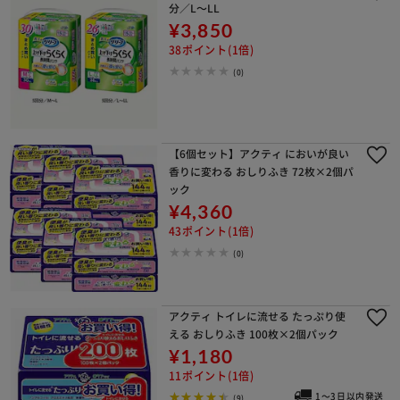
分／L～LL
¥3,850
38ポイント(1倍)
(0)
【6個セット】アクティ においが良い
香りに変わる おしりふき 72枚×2個パ
ック
¥4,360
43ポイント(1倍)
(0)
アクティ トイレに流せる たっぷり使
える おしりふき 100枚×2個パック
¥1,180
11ポイント(1倍)
1～3日以内発送
(9)