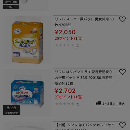
リフレ スーパー尿パッド 男女共用 60
枚 920569
¥2,050
20ポイント(1倍)
(0)
リフレ はくパンツ うす型長時間安心
お得用パック M 32枚 920156 長時間
安心M 32枚
¥2,702
27ポイント(1倍)
1～3日以内発送
(0)
【3個】リフレ はくパンツ BIG 3Lサイ