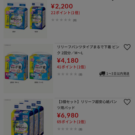
¥2,200
22ポイント(1倍)
(0)
リリーフパンツタイプまるで下着 ピン
ク 2回分／M～L
¥4,180
41ポイント(1倍)
1～3日以内発送
(0)
【3個セット】リリーフ超安心紙パン
ツ用パッド
¥6,980
69ポイント(1倍)
(0)