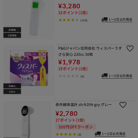
¥3,280
32ポイント(1倍)
1～3日以内発送
(145)
P&Gジャパン合同会社 ウィスパーうす
さら安心 220cc 30枚
¥1,978
19ポイント(1倍)
1～3日以内発送
(0)
赤外線体温計 sh-fr204-gry グレー
¥2,780
27ポイント(1倍)
100円OFFクーポン
1～3日以内発送
(3)