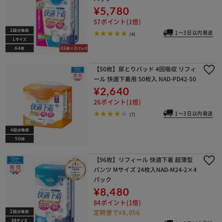
¥5,780
57ポイント(1倍)
1～3日以内発送
(4)
【50枚】尿とりパッド 4回吸収 リフィ
ール 快適下着用 50枚入 NAD-PD42-50
¥2,640
26ポイント(1倍)
1～3日以内発送
(7)
【96枚】リフィール 快適下着 超薄型
パンツ Mサイズ 24枚入NAD-M24-2×4
パック
¥8,480
84ポイント(1倍)
定期便で¥8,056