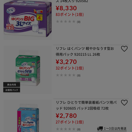
ズ 14枚入り 920582
¥8,330
83ポイント(1倍)
(0)
リフレ はくパンツ 軽やかなうす型お
得用パック 920215 LL 26枚
¥3,270
32ポイント(1倍)
(0)
リフレ ひとりで簡単装着紙パンツ用パ
ッド 920605 パッド2回吸収 72枚
¥2,780
27ポイント(1倍)
1～3日以内発送
(0)