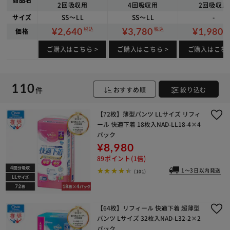
2回吸収用
4回吸収用
2回吸収用
サイズ
SS～LL
SS～LL
-
¥2,640
¥3,780
¥1,980
税込
税込
税
価格
ご購入はこちら
ご購入はこちら
ご購入はこち
110
件
おすすめ順
絞り込む
※ご確認ください
【72枚】薄型パンツ LLサイズ リフィ
ール 快適下着 18枚入NAD-LL18-4×4
パック
カートに入れる
購入手続きへ
¥8,980
89ポイント(1倍)
1～3日以内発送
(101)
【64枚】リフィール 快適下着 超薄型
パンツ Lサイズ 32枚入NAD-L32-2×2
パック