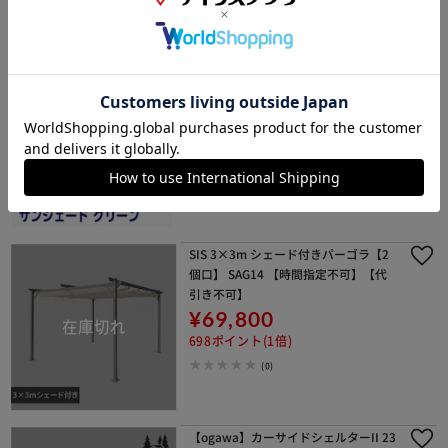
グリーンサンシェード
¥2,682
26ポイント(1倍)
08月17日発送予定
(0)
販売元：
アストロショップ
SIS 3×3m シェード付きパーゴラ【2
個口】 SAG14 【時間指定不可】【代
引き不可】
¥69,800
698ポイント(1倍)
(0)
【ogawa】カーサイドシェルターII 23