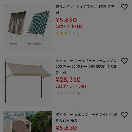
洋風たてす4 2ｍ ブラウン【代引き不
可】
¥5,620
56ポイント(1倍)
(2)
タカショー クールサマーオーニング 3
000 アーバングレー CSA-30U3 【代引
き不可】
¥28,310
283ポイント(1倍)
(0)
タカショー 雨よけシェード 2×3m JW
P-W30M モカ
¥5,630