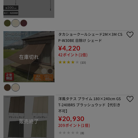
タカショークールシェード2M×3M CS
P-W30BE 日除け シェード
¥4,220
42ポイント(1倍)
(13)
洋風タテス プライム 180×240cm GS
T-240BR5 ブラッシュウッド【代引き
不可】
¥20,930
209ポイント(1倍)
(0)