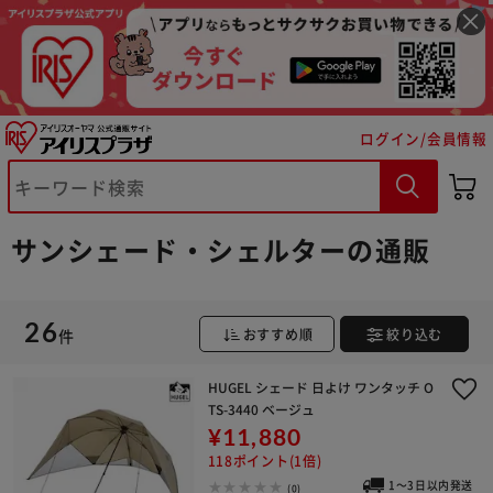
ログイン/会員情報
サンシェード・シェルターの通販
26
件
おすすめ順
絞り込む
※ご確認ください
HUGEL シェード 日よけ ワンタッチ O
TS-3440 ベージュ
¥11,880
カートに入れる
購入手続きへ
118ポイント(1倍)
1～3日以内発送
(0)