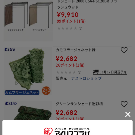
ドシェード 2000 CSA-PSC20BR ブラ
ッシュウッド
¥9,910
99ポイント(1倍)
(0)
カモフラージュネット緑
¥2,682
26ポイント(1倍)
08月17日発送予定
(0)
販売元：
アストロショップ
グリーンサンシェード迷彩柄
¥2,682
26ポイント(1倍)
08月17日発送予定
(0)
販売元：
アストロショップ