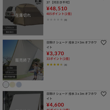
37 【代引き不可】
¥48,510
485ポイント(1倍)
(0)
日除け シェード 撥水 2×3m オフホワ
イト
¥3,370
33ポイント(1倍)
(8)
日除け シェード 撥水 3ｘ3m オフホワ
イト
¥4,600
46ポイント(1倍)