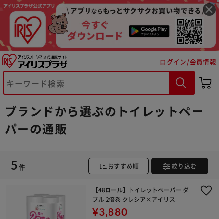
ログイン/会員情報
※ご確認ください
カートに入れる
購入手続きへ
ブランドから選ぶのトイレットペー
パーの通販
5
件
おすすめ順
絞り込む
【48ロール】トイレットペーパー ダ
ブル 2倍巻 クレシア×アイリス
¥3,880