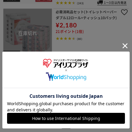
1～3日以内発送
(243)
必需消耗品セット(トイレットペーパー
ダブル12ロール+ティッシュ10パック)
¥2,180
21ポイント(1倍)
(80)
トイレットペーパー ワンタッチコアレ
ス 業務用 6ロール
¥598
5ポイント(1倍)
(43)
1