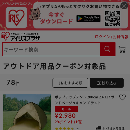
ログイン/会員情報
アウトドア用品クーポン対象品
78
件
おすすめ順
絞り込む
ポップアップテント 200cm 23-317 サ
ンドベージュキャンプ テント
セール
¥2,980
29ポイント(1倍)
1～3日以内発送
(5)