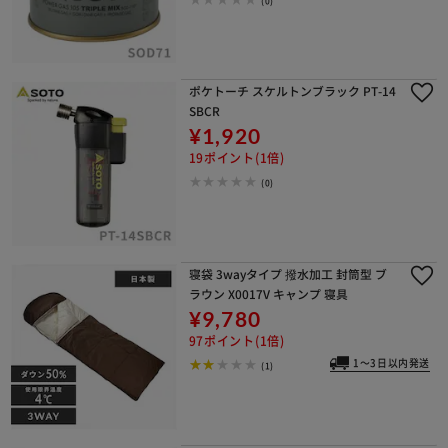
ポケトーチ スケルトンブラック PT-14
SBCR
¥1,920
19ポイント(1倍)
(0)
寝袋 3wayタイプ 撥水加工 封筒型 ブ
ラウン X0017V キャンプ 寝具
¥9,780
97ポイント(1倍)
1～3日以内発送
(1)