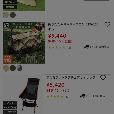
折りたたみキャリーワゴン BTW-150
タン
¥9,440
※ご確認ください
94ポイント(1倍)
1～3日以内発送
(11)
カートに入れる
購入手続きへ
アルミアウトドアチェア L オレンジ
¥5,420
54ポイント(1倍)
1～3日以内発送
(42)