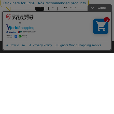
連結式シュラフ ALSF-L Lグリーン 寝
袋 防災グッズ アウトドア キャンプ
¥3,610
36ポイント(1倍)
(140)
アウトドアテーブル HXT-8812-2-4-L
ライトグレー キャンプ テーブル
¥4,500
HOME
探す
ログイン
お気に入り
お知らせ
45ポイント(1倍)
(44)
【ogawa】リラックスチェア 1930-70
サンドベージュ【代引き不可】
¥15,940
159ポイント(1倍)
(0)
1
2
次へ >>