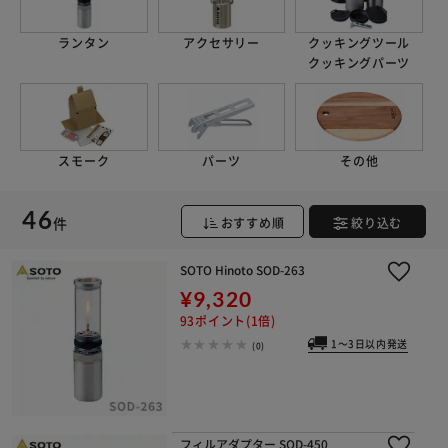
※ご確認ください
ランタン
アクセサリー
クッキングツール
クッキングパーツ
カートに入れる
購入手続きへ
スモーク
パーツ
その他
46
件
おすすめ順
絞り込む
SOTO Hinoto SOD-263
¥9,320
93ポイント(1倍)
1～3日以内発送
(0)
フィルアダプター SOD-450