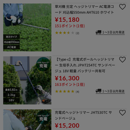
草刈機 剪定 ヘッジトリマー AC電源コ
ード 刈込幅550mm AHT610 ホワイト
¥15,180
151ポイント(1倍)
1～3日以内発送
(2)
【Type-c】充電式ポールヘッジトリマ
ー 生垣手入れ JPHT254TC サンドベー
ジュ 18V 軽量 バッテリー共有可
¥16,300
163ポイント(1倍)
1～3日以内発送
(4)
充電式ヘッジトリマー JHT530TC サ
ンドベージュ
¥15,200