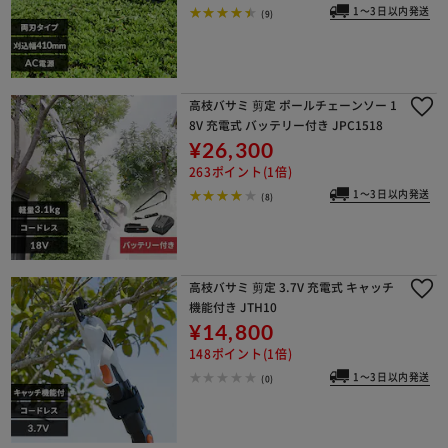
1～3日以内発送
(9)
高枝バサミ 剪定 ポールチェーンソー 1
8V 充電式 バッテリー付き JPC1518
¥26,300
263ポイント(1倍)
1～3日以内発送
(8)
高枝バサミ 剪定 3.7V 充電式 キャッチ
機能付き JTH10
¥14,800
148ポイント(1倍)
1～3日以内発送
(0)