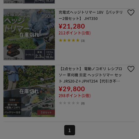
充電式ヘッジトリマー 18V 【バッテリ
ー2個セット】 JHT350
¥21,280
212ポイント(1倍)
(3)
【2点セット】 電動ノコギリ レシプロ
ソー 草刈機 剪定 ヘッジトリマー セッ
ト JRS20-Z＋JPHT254【代引き不
可】
¥29,800
298ポイント(1倍)
(0)
1