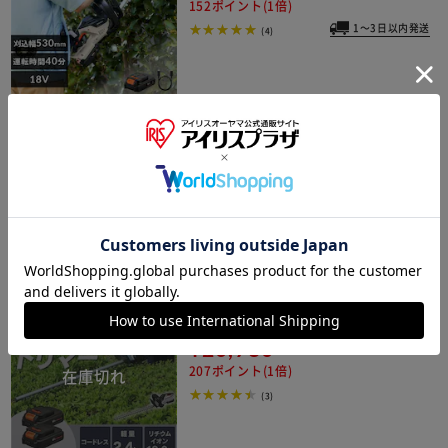
152ポイント(1倍)
1～3日以内発送
(4)
【Type-c】充電式ヘッジトリマー 生垣
手入れ JHT350TC サンドベージュ 18
V 軽量 バッテリー共有可
¥14,100
141ポイント(1倍)
1～3日以内発送
(2)
【バッテリー2個セット】充電式ヘッ
ジトリマー18V JHT530
¥20,780
207ポイント(1倍)
(3)