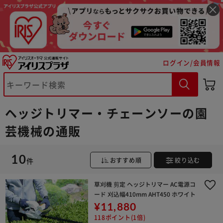
ログイン/会員情報
※ご確認ください
ヘッジトリマー・チェーンソーの園
カートに入れる
購入手続きへ
芸機械の通販
10
件
おすすめ順
絞り込む
草刈機 剪定 ヘッジトリマー AC電源コ
ード 刈込幅410mm AHT450 ホワイト
¥11,880
118ポイント(1倍)