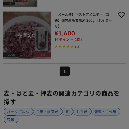
【メール便】ベストアメニティ 【3
袋】国内産もち黒米 200g 【代引き不
可】
¥1,600
16ポイント(1倍)
(16)
1
麦・はと麦・押麦の関連カテゴリの商品を
探す
パックごはん
白米・胚芽米
餅
もち米
雑穀・古代米
玄米