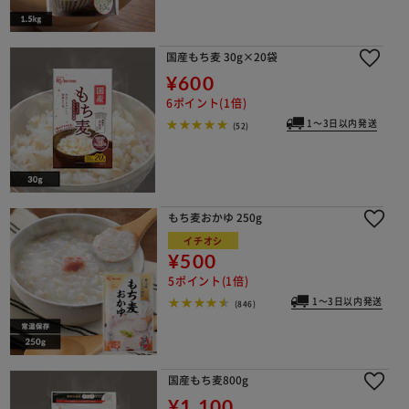
国産もち麦 30g×20袋
¥600
6ポイント(1倍)
1～3日以内発送
(52)
もち麦おかゆ 250g
イチオシ
¥500
5ポイント(1倍)
1～3日以内発送
(846)
国産もち麦800g
¥1,100