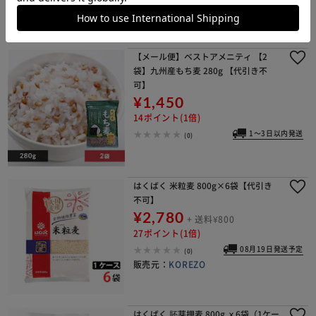
(1)
【メール便】ベストアメニティ 【2
袋】九州産もち麦 280g 【代引き不
可】
¥1,450
14ポイント(1倍)
1～3日以内発送
(0)
はくばく 米粒麦 800g×6袋【代引き
不可】
¥2,780
+ 送料¥800
27ポイント(1倍)
08月19日発送予定
(0)
販売元：
KOREZO
はくばく 胚芽押麦 800g ｘ6袋（1ケー