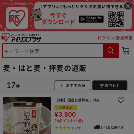
ログイン/会員情報
麦・はと麦・押麦の通販
※ご確認ください
17
件
おすすめ順
絞り込む
カートに入れる
購入手続きへ
【4個】国産胚芽押麦 1.5kg
イチオシ
¥3,800
38ポイント(1倍)
1～3日以内発送
(73)