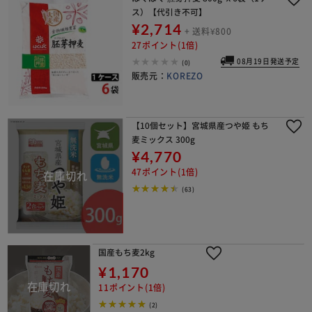
ス）【代引き不可】
¥2,714
+ 送料¥800
27ポイント(1倍)
08月19日発送予定
(0)
販売元：
KOREZO
【10個セット】宮城県産つや姫 もち
麦ミックス 300g
¥4,770
47ポイント(1倍)
(63)
国産もち麦2kg
¥1,170
11ポイント(1倍)
(2)