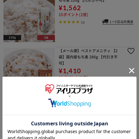
¥1,562
15ポイント(1倍)
1～3日以内発送
(1)
【メール便】ベストアメニティ 【2
袋】国内産もち麦 280g 【代引き不
可】
¥1,410
14ポイント(1倍)
1～3日以内発送
(1)
【メール便】ベストアメニティ 【3
袋】国内産 もち麦ファイバーブレンド
250g 【代引き不可】
¥1,430
14ポイント(1倍)