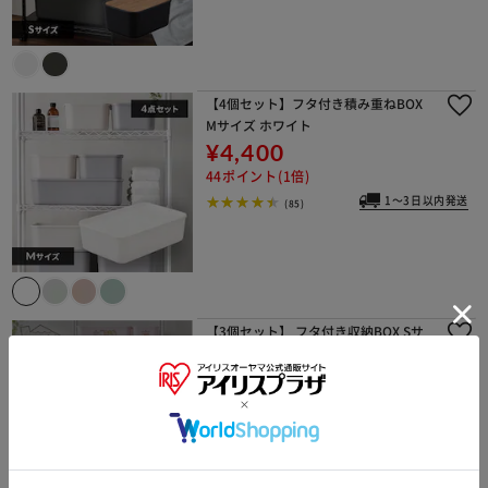
【4個セット】フタ付き積み重ねBOX
Mサイズ ホワイト
¥4,400
44ポイント(1倍)
1～3日以内発送
(85)
【3個セット】 フタ付き収納BOX Sサ
イズ ホワイト/ピンク/ライトブルー す
みっコぐらし CFTB-29
イチオシ
¥2,280
22ポイント(1倍)
(8)