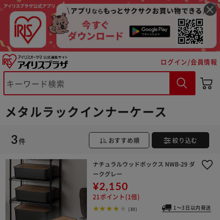
※ご確認ください
ログイン/会員情報
カートに入れる
購入手続きへ
メタルラックインナーケース
3
件
おすすめ順
絞り込む
ナチュラルウッドボックス NWB-29 ダ
ークグレー
¥2,150
21ポイント(1倍)
1～3日以内発送
(30)