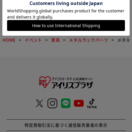
1
HOME
イベント
家具
メタルラックパーツ
メタル
特定商取引法に基づく通信販売業者の表示