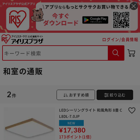
※ご確認ください
ログイン/会員情報
カートに入れる
購入手続きへ
和室の通販
2
件
おすすめ順
絞り込む
LEDシーリングライト 和風角形 8畳 C
L8DL-7.0JP
NEW
¥17,380
173ポイント(1倍)