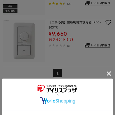
1～3日以内発送
(36)
【工事必要】位相制御式調光器 IRDC-
303TR
¥9,660
96ポイント(1倍)
1～3日以内発送
(0)
1
シーリングライト・天井直付灯の別種類の
商品を探す
リビング・ダイニングのシーリングライト・天井直付灯