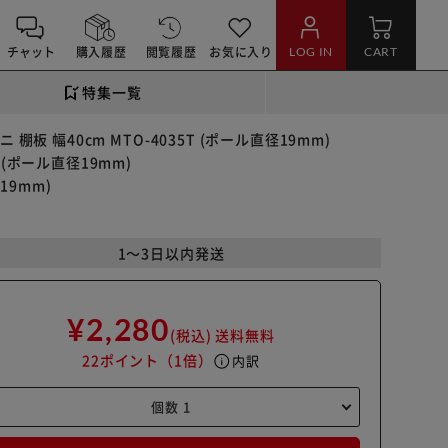
チャット
購入履歴
閲覧履歴
お気に入り
LOG IN
CART
特集一覧
 棚板 幅40cm MTO-4035T (ポール直径19mm)
T (ポール直径19mm)
19mm)
1～3日以内発送
¥2,280
(税込)
送料無料
22ポイント
（1倍）
info
内訳