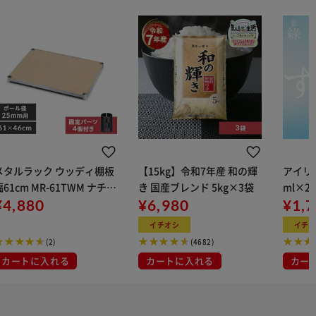
メタルラック ウッディ棚板
【15kg】令和7年産 和の輝
アイリス
幅61cm MR-61TWM ナチュ
き 国産ブレンド 5kg×3袋
ml×2
ラル (ポール直径25mm)
¥4,880
¥6,980
用
¥1,
イチオシ
イチ
(2)
(4682)
カートに入れる
カートに入れる
カー