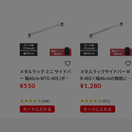
メタルラック ミニ サイドバ
メタルラックサイドバー M
ー 幅40cm MTO-40S (ポー
R-46S＜幅46cmの棚板に対
ル直径19mm)
¥550
応＞
¥1,280
(184)
(271)
カートに入れる
カートに入れる