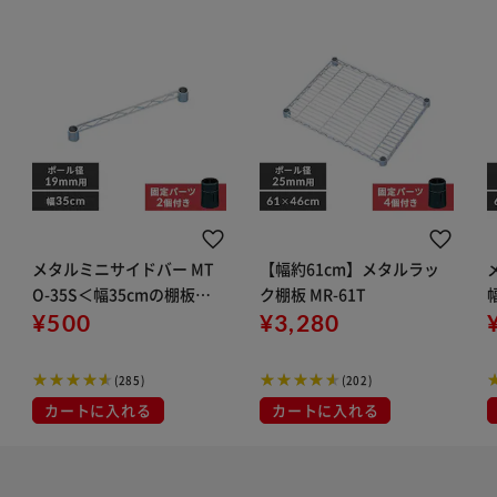
メタルミニサイドバー MT
【幅約61cm】メタルラッ
O-35S＜幅35cmの棚板に
ク棚板 MR-61T
対応＞
¥500
¥3,280
(285)
(202)
カートに入れる
カートに入れる