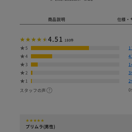
商品説明
仕様・
4.51
180件
5
1
4
4
3
1
2
3
1
2
0
スタッフの声
プリムラ(男性)