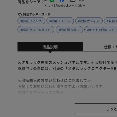
商品をシェア
X
LINE
Facebook
メール
コピー
関連するキーワード
#収納 リビング
#収納 スチール
#収納 オフィス
#収納
#収納 クロームメッキ
#収納 引っ越し
#キッチン収納 スチ
商品説明
仕様・
メタルラック専用のメッシュパネルです。引っ掛けて使
※取付けの際には、別売の「メタルラックコネクターMR
≪部品購入のお問い合わせにつきまして≫
下記よりお問い合わせ頂きますようお願いします。
お問合せフォームはこちら
※部品により、ご注文を承れない場合があります。
※部品は商品との同時注文はできません。
もっ
※別途送料がかかります。予めご了承ください。