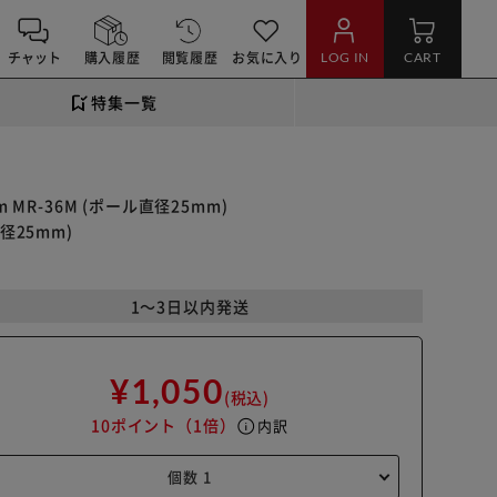
チャット
購入履歴
閲覧履歴
お気に入り
LOG IN
CART
特集一覧
MR-36M (ポール直径25mm)
径25mm)
1～3日以内発送
¥1,050
(税込)
10ポイント
（1倍）
info
内訳