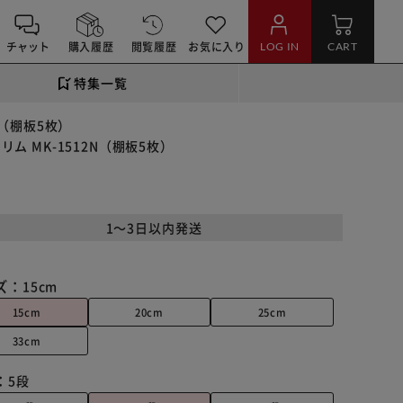
チャット
購入履歴
閲覧履歴
お気に入り
LOG IN
CART
特集一覧
N（棚板5枚）
ム MK-1512N（棚板5枚）
1～3日以内発送
ズ：
15cm
15cm
20cm
25cm
33cm
：
5段