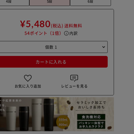
4段
5段
6段
¥5,480
(税込)
送料無料
54ポイント
（1倍）
info
内訳
カートに入れる
お気に入り追加
レビューを見る