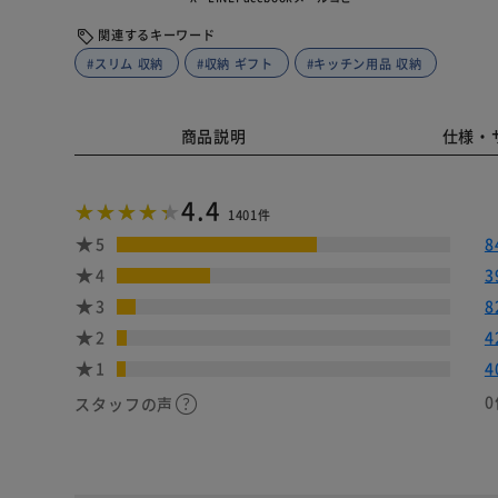
関連するキーワード
#スリム 収納
#収納 ギフト
#キッチン用品 収納
商品説明
仕様・
4.4
1401件
5
8
4
3
3
8
2
4
1
4
0
スタッフの声