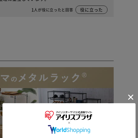
1
役に立った
人が役に立ったと回答
※ご確認ください