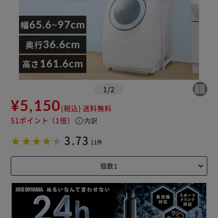
1
/
2
¥5,150
(税込)
送料無料
51ポイント
（1倍）
info
内訳
3.73
11件