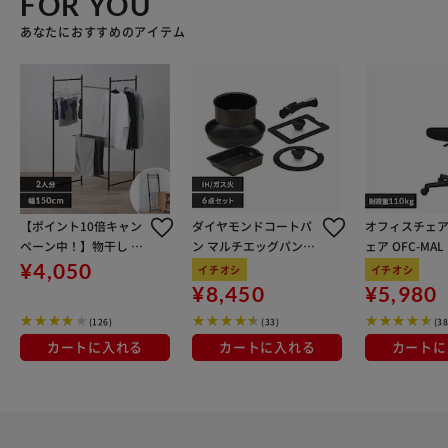
FOR YOU
あなたにおすすめのアイテム
【ポイント10倍キャン
ダイヤモンドコートパ
オフィスチェア
ペーン中！】物干し 室
ン マルチエッグパン入
ェア OFC-MA
内用 折りたたみ式 3連
り 6点セット IHガス火
ン
¥4,050
イチオシ
イチオシ
OTM-150R ブラック 一
対応 MEGI-6S ブラウン
¥8,450
¥5,980
人暮らしにオススメ
メタリック
(126)
(33)
(38
カートに入れる
カートに入れる
カートに