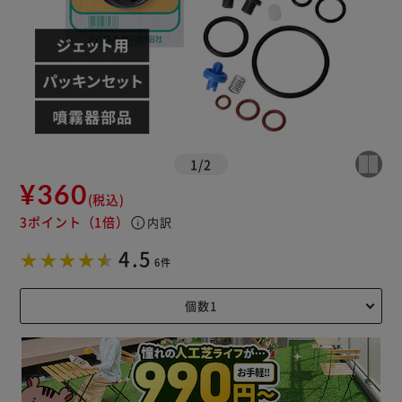
1
/
2
¥360
(税込)
3ポイント
（1倍）
info
内訳
4.5
6件