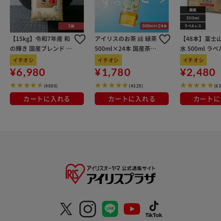
【15kg】令和7年産 和
アイリスのお茶 綠 緑茶
【48本】富士
の輝き 国産ブレンド 5
500ml×24本 国産茶葉
水 500ml ラ
kg×3袋
100％使用
イチオシ
イチオシ
イチオシ
¥6,980
¥1,780
¥2,480
(4690)
(4329)
(6
カートに入れる
カートに入れる
カートに