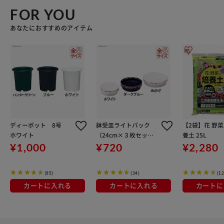
FOR YOU
あなたにおすすめのアイテム
ディーポット 8号
鉢受皿ライトパック
【2袋】花 野
ホワイト
（24cm×３枚セッ
養土 25L
ト）ダークブルー
¥1,000
¥720
¥2,280
(95)
(34)
(12
カートに入れる
カートに入れる
カートに