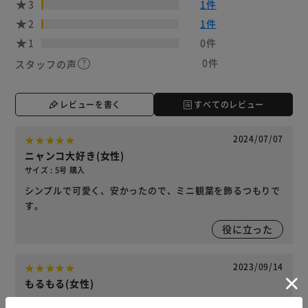
3
1件
2
1件
1
0件
0件
スタッフの声
レビューを書く
すべてのレビュー
2024/07/07
ニャンコ大好き(女性)
サイズ : 5号 購入
シンプルで可愛く、安かったので、ミニ観葉を飾るつもりで
す。
役に立った
2023/09/14
もるもる(女性)
思ったより大きさがあってシンプルで品があり、和風でも洋