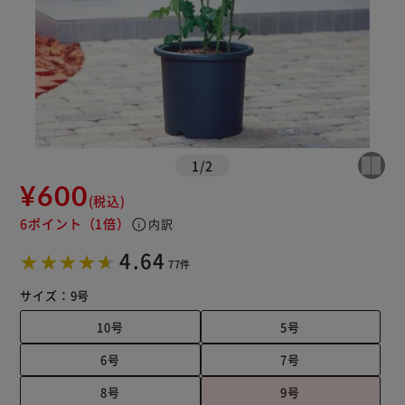
1
/
2
¥600
(税込)
6ポイント
（1倍）
info
内訳
4.64
77件
サイズ：
9号
10号
5号
6号
7号
8号
9号