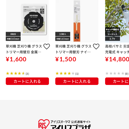
草刈機 芝刈り機 グラス
草刈機 芝刈り機 グラス
高枝バサミ 剪定 
トリマー用替刃 金属刈
トリマー用替刃 ナイロ
充電式 キャッ
刃 160mm JGTKB16M
ン刈刃 160mm JGTKB
き JTH10
¥1,600
¥1,500
¥14,80
16N
(3)
(1)
(0)
カートに入れる
カートに入れる
カートに