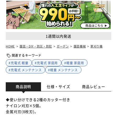
1週間以内発送
HOME
園芸・DIY・防災・防犯
ガーデン
園芸機械
草刈り機
関連するキーワード
#充電式 軽量
#充電式 家庭用
#軽量 家庭用
#充電式 メンテナンス
#軽量 メンテナンス
商品説明
仕様・サイズ
商品レビュー
◆使い分けできる2種のカッター付き
ナイロン刈刃×5個。
金属刈刃(8枚刃)。