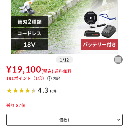
カートに入れる
購入手続きへ
1
/
12
¥19,100
(税込)
送料無料
191ポイント
（1倍）
info
内訳
4.3
10件
残り 87個