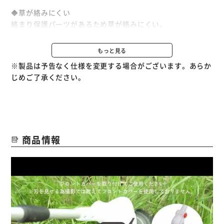
◆草が絡みにくい
絡まり保護パーツがあるため草が絡みにくい。
ノンストレスで作業できる。
もっと見る
◆安全に深く刈る
※製品は予告なく仕様を変更する場合がございます。あらか
地面に刃が当たるのを防ぎ、安全に作業できる。
じめご了承ください。
◆刃を使い分ける
・金属八枚刃
硬い草や萱を刈りたい時にオススメ！
・ナイロン刃
商品情報
柔らかい草や障害物が多い所の草刈りにオススメ！
◆楽な姿勢で使える
3カ所で調整可能。
1.補助ハンドル：持つ角度を調節
2.ポール長さ、ヘッドの向きを調節
3.ヘッド：ヘッドの角度を調節
さらに、肩掛けベルトで重みを分散でき楽々刈れる。