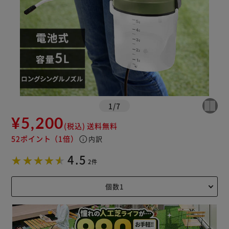
1
/
7
¥5,200
(税込)
送料無料
52ポイント
（1倍）
info
内訳
4.5
2件