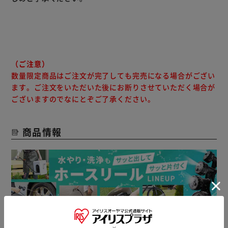
◆透明タンク
液量がひとめで目でわかる透明タンク。
広口で入れやすくかきまぜやすい形状。
◆ロングノズル
高いところもラクラク散布。
（ご注意）
ロングノズルでムダのない効果的な噴射ができます。
数量限定商品はご注文が完了しても完売になる場合がござい
ます。ご注文をいただいた後にお断りさせていただく場合が
◆パワーギアポンプ
ございますのでなにとぞご了承ください。
高精度・耐摩耗に優れたパワーギアポンプを採用。
商品情報
◆ワンタッチ取り付け
タンクの取りつけ、取りはずしはワンタッチでOK。
※電池は別売です。
※アルカリ乾電池の使用をおすすめします。
※薬品使用時は、薬品の取扱説明書に従ってご使用くださ
い。