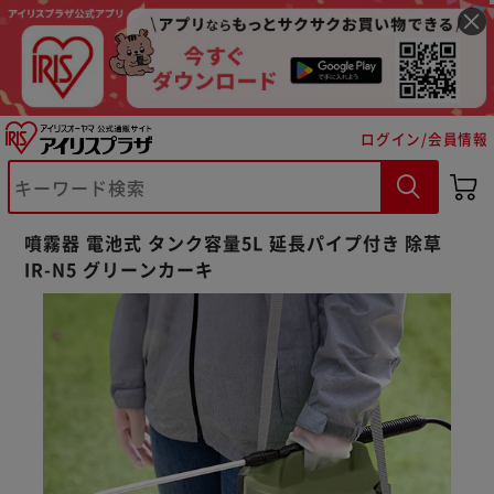
ログイン/会員情報
※ご確認ください
噴霧器 電池式 タンク容量5L 延長パイプ付き 除草
IR-N5 グリーンカーキ
カートに入れる
購入手続きへ