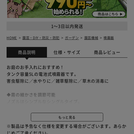
1～3日以内発送
HOME
園芸・DIY・防災・防犯
ガーデン
園芸機械
噴霧器
商品説明
仕様・サイズ
商品レビュー
お庭のお手入れにおすすめ！
タンク容量5Lの電池式噴霧器です。
害虫駆除に／水やりに／雑草駆除に／草木の消毒に
◆霧の細かさを調節可能
ノズルはシンプルなシングルタイプ。
噴口キャップで簡単に霧の細かさを調節できます。
噴射：キャップを緩めると荒い霧に
もっと見る
噴霧：キャップを閉めると細かい霧に
※製品は予告なく仕様を変更する場合がございます。あらか
じめご了承ください。