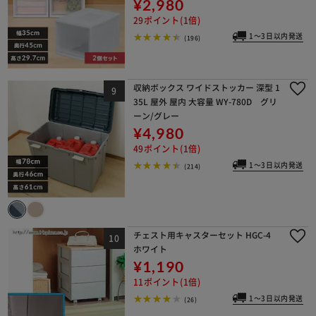
¥2,980
29ポイント(1倍)
1～3日以内発送
(196)
収納ボックス ワイドストッカー 深型 1
35L 屋外 屋内 大容量 WY-780D グリ
ーン/グレー
¥4,980
49ポイント(1倍)
1～3日以内発送
(214)
チェスト用キャスターセット HGC-4
ホワイト
¥1,190
11ポイント(1倍)
1～3日以内発送
(26)