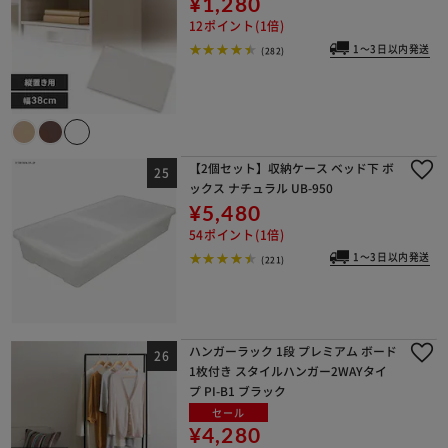
¥1,280
12ポイント(1倍)
1～3日以内発送
(282)
【2個セット】収納ケース ベッド下 ボ
ックス ナチュラル UB-950
¥5,480
54ポイント(1倍)
1～3日以内発送
(221)
ハンガーラック 1段 プレミアム ボード
1枚付き スタイルハンガー2WAYタイ
プ PI-B1 ブラック
セール
¥4,280