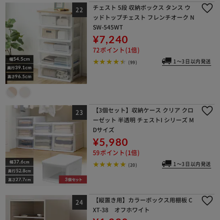
チェスト 5段 収納ボックス タンス ウ
ッドトップチェスト フレンチオーク N
SW-545WT
¥7,240
72ポイント(1倍)
1～3日以内発送
(99)
【3個セット】収納ケース クリア クロ
ーゼット 半透明 チェストI シリーズ M
Dサイズ
¥5,980
59ポイント(1倍)
1～3日以内発送
(20)
【縦置き用】カラーボックス用棚板 C
XT-38 オフホワイト