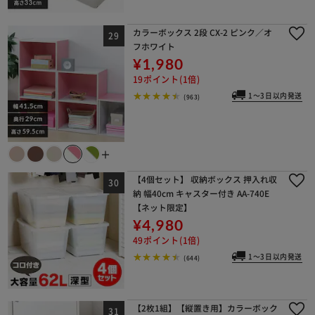
カラーボックス 2段 CX-2 ピンク／オ
フホワイト
¥1,980
19ポイント(1倍)
1～3日以内発送
(963)
＋
【4個セット】 収納ボックス 押入れ収
納 幅40cm キャスター付き AA-740E
【ネット限定】
¥4,980
49ポイント(1倍)
1～3日以内発送
(644)
【2枚1組】【縦置き用】カラーボック