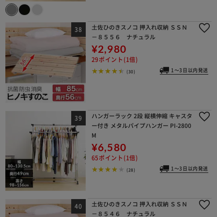
土佐ひのきスノコ 押入れ収納 ＳＳＮ
－８５５６ ナチュラル
¥2,980
29ポイント(1倍)
1～3日以内発送
(30)
ハンガーラック 2段 縦横伸縮 キャスタ
ー付き メタルパイプハンガー PI-2800
M
¥6,580
65ポイント(1倍)
1～3日以内発送
(28)
土佐ひのきスノコ 押入れ収納 ＳＳＮ
－８５４６ ナチュラル