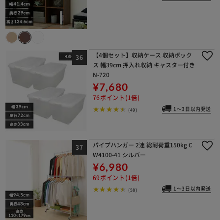
【4個セット】収納ケース 収納ボック
ス 幅39cm 押入れ収納 キャスター付き
N-720
¥7,680
76ポイント(1倍)
1～3日以内発送
(49)
パイプハンガー 2連 総耐荷重150kg C
W4100-41 シルバー
¥6,980
69ポイント(1倍)
1～3日以内発送
(58)