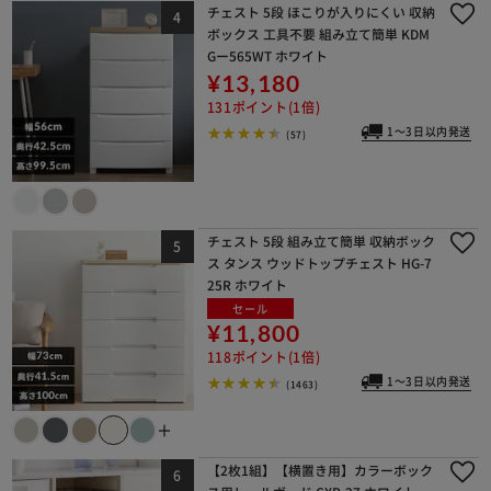
チェスト 5段 ほこりが入りにくい 収納
ボックス 工具不要 組み立て簡単 KDM
Gー565WT ホワイト
¥13,180
131ポイント(1倍)
1～3日以内発送
(57)
チェスト 5段 組み立て簡単 収納ボック
ス タンス ウッドトップチェスト HG-7
25R ホワイト
セール
¥11,800
118ポイント(1倍)
1～3日以内発送
(1463)
＋
【2枚1組】【横置き用】カラーボック