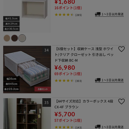
¥1,680
16ポイント(1倍)
1～3日以内発送
(285)
【6個セット】収納ケース 浅型 ホワイ
ト/クリア クローゼット 引き出し ベッ
ド下収納 BC-M
¥6,980
69ポイント(1倍)
1～3日以内発送
(303)
【A4サイズ対応】カラーボックス 4段
CX-4F ブラウン
¥5,700
57ポイント(1倍)
1～3日以内発送
(143)