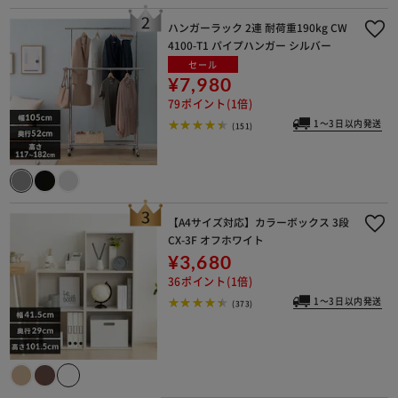
ハンガーラック 2連 耐荷重190kg CW
4100-T1 パイプハンガー シルバー
セール
¥7,980
79ポイント(1倍)
※ご確認ください
1～3日以内発送
(151)
カートに入れる
購入手続きへ
【A4サイズ対応】カラーボックス 3段
CX-3F オフホワイト
¥3,680
36ポイント(1倍)
1～3日以内発送
(373)