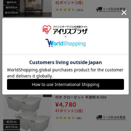
42ポイント(1倍)
1～3日以内発送
(202)
インナーボックス IB-38DR ピンク
¥1,580
15ポイント(1倍)
1,580円OFFクーポン
1～3日以内発送
(0)
【4個セット】収納ケース キャスター
付き クローゼット 半透明 N-550
¥4,780
47ポイント(1倍)
1～3日以内発送
(88)