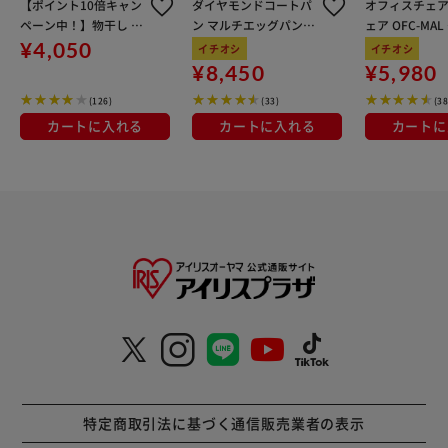
【ポイント10倍キャン
ダイヤモンドコートパ
オフィスチェア
ペーン中！】物干し 室
ン マルチエッグパン入
ェア OFC-MA
内用 折りたたみ式 3連
り 6点セット IHガス火
ン
¥4,050
イチオシ
イチオシ
OTM-150R ブラック 一
対応 MEGI-6S ブラウン
¥8,450
¥5,980
人暮らしにオススメ
メタリック
(126)
(33)
(38
カートに入れる
カートに入れる
カートに
特定商取引法に基づく通信販売業者の表示