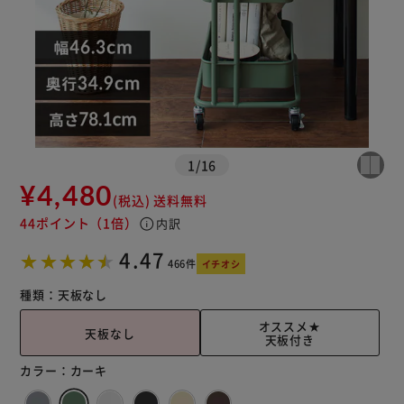
1
/
16
¥4,480
(税込)
送料無料
44ポイント
（1倍）
info
内訳
4.47
※ご確認ください
466件
イチオシ
種類：
天板なし
カートに入れる
購入手続きへ
オススメ★
天板なし
天板付き
カラー：
カーキ