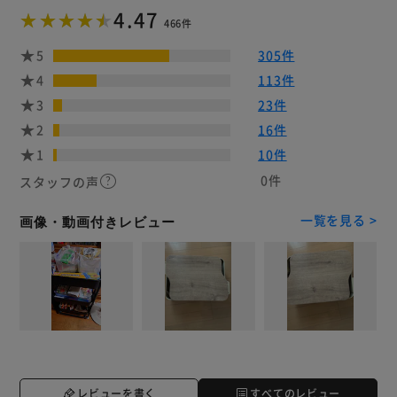
4.47
466件
5
305件
4
113件
3
23件
2
16件
1
10件
0件
スタッフの声
一覧を見る >
画像・動画付きレビュー
レビューを書く
すべてのレビュー